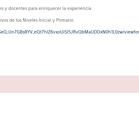
s y docentes para enriquecer la experiencia.
vos de los Niveles Inicial y Primario.
IpQLSeQ_Un7GBs8YV_eQt7hlZ6vxoUiSl5JRvQbMaUDDxN0h1L0zw/viewfo