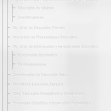
Dir. Gral. de Ed. Permanente de Jóvenes y Adultos
Educación de adultos
Coordinaciones
Dir. Gral. de Educación Privada
Secretaría de Planeamiento Educativo
Dir. Gral. de Información e Investigación Educativa
Información Estadística
Establecimientos
Coordinación de Educación Física
Modalidad Educación Especial
Mod. Educación Domiciliaria y Hospitalaria
Promoción Científica e Innovación Tecnológica