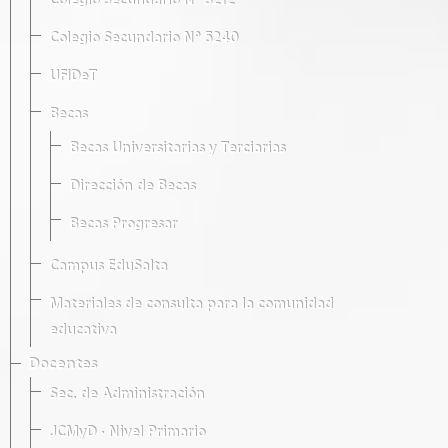
Colegio Secundario Nº 5212
Colegio Secundario Nº 5240
UFIDeT
Becas
Becas Universitarias y Terciarias
Dirección de Becas
Becas Progresar
Campus EduSalta
Materiales de consulta para la comunidad
educativa
Docentes
Sec. de Administración
JCMyD · Nivel Primario