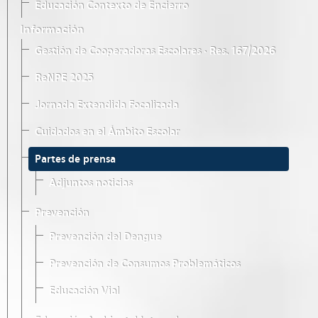
Educación Contexto de Encierro
Información
Gestión de Cooperadoras Escolares · Res. 167/2026
ReNPE 2025
Jornada Extendida Focalizada
Cuidados en el Ámbito Escolar
Partes de prensa
Adjuntos noticias
Prevención
Prevención del Dengue
Prevención de Consumos Problemáticos
Educación Vial