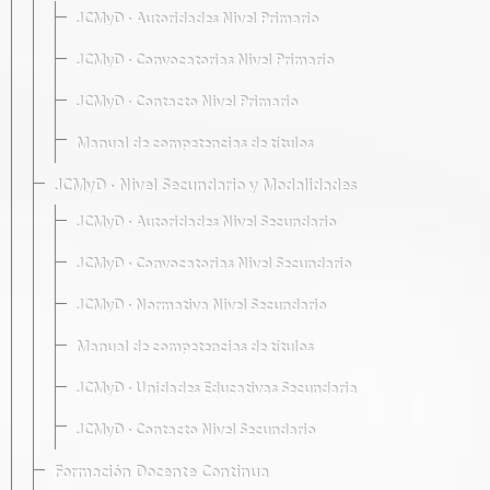
JCMyD · Autoridades Nivel Primario
JCMyD · Convocatorias Nivel Primario
JCMyD · Contacto Nivel Primario
Manual de competencias de títulos
JCMyD · Nivel Secundario y Modalidades
JCMyD · Autoridades Nivel Secundario
JCMyD · Convocatorias Nivel Secundario
JCMyD · Normativa Nivel Secundario
Manual de competencias de títulos
JCMyD · Unidades Educativas Secundaria
JCMyD · Contacto Nivel Secundario
Formación Docente Continua