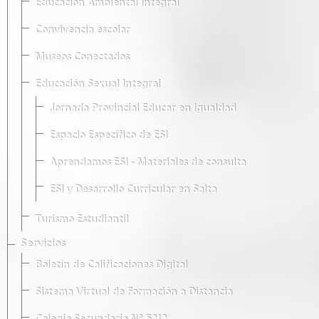
Educación Ambiental Integral
Convivencia escolar
Museos Conectados
Educación Sexual Integral
Jornada Provincial Educar en Igualdad
Espacio Específico de ESI
Aprendamos ESI - Materiales de consulta
ESI y Desarrollo Curricular en Salta
Turismo Estudiantil
Servicios
Boletín de Calificaciones Digital
Sistema Virtual de Formación a Distancia