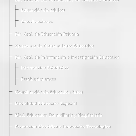
Dir. Gral. de Ed. Permanente de Jóvenes y Adultos
Educación de adultos
Coordinaciones
Dir. Gral. de Educación Privada
Secretaría de Planeamiento Educativo
Dir. Gral. de Información e Investigación Educativa
Información Estadística
Establecimientos
Coordinación de Educación Física
Modalidad Educación Especial
Mod. Educación Domiciliaria y Hospitalaria
Promoción Científica e Innovación Tecnológica