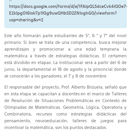
https://docs.google.com/forms/d/e/1FAIpQLSdceCvk4iQOe7-
E2kIpgOl6lok7p1IQg9uwQHbSD2ZNIxghGQ/viewform?
usp=sharing&v=2
Este año formarán parte estudiantes de 5°, 6 ° y 7° del nivel
primario. Si bien se trata de una competencia, busca mejorar
aprendizajes y promocionar a una edad temprana la
matemática a través de estrategias didácticas. El certamen
está dividido en etapas: La institucional será a partir del 6 de
junio, la departamental el 18 de agosto y la provincial donde
se conocerán a los ganadores, el 7 y 8 de noviembre.
El responsable del proyecto, Prof. Alberto Brizuela, señaló que
en esta etapa se capacitan a docentes en el marco de Talleres
de Resolución de Situaciones Problemáticas en Contexto de
Olimpiadas de Matemáticas. Geometría, Lógica, Operatoria y
Combinatoria, recursos como estrategias didácticas del
pensamiento, neuroeducación, talleres de juegos para
incentivar la matemática, son los puntos destacados.