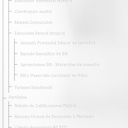
Educación Ambiental Integral
Convivencia escolar
Museos Conectados
Educación Sexual Integral
Jornada Provincial Educar en Igualdad
Espacio Específico de ESI
Aprendamos ESI - Materiales de consulta
ESI y Desarrollo Curricular en Salta
Turismo Estudiantil
Servicios
Boletín de Calificaciones Digital
Sistema Virtual de Formación a Distancia