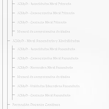
JCMyD · Autoridades Nivel Primario
JCMyD · Convocatorias Nivel Primario
JCMyD · Contacto Nivel Primario
Manual de competencias de títulos
JCMyD · Nivel Secundario y Modalidades
JCMyD · Autoridades Nivel Secundario
JCMyD · Convocatorias Nivel Secundario
JCMyD · Normativa Nivel Secundario
Manual de competencias de títulos
JCMyD · Unidades Educativas Secundaria
JCMyD · Contacto Nivel Secundario
Formación Docente Continua