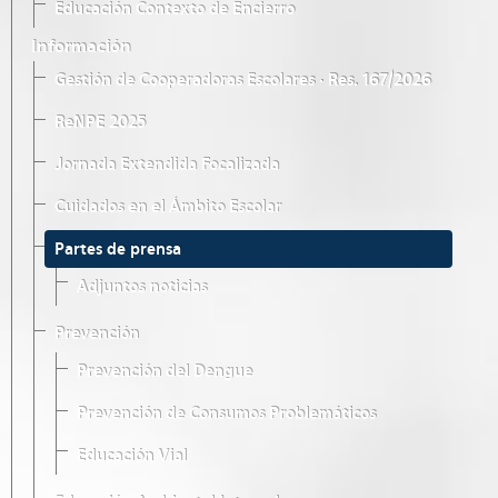
Educación Contexto de Encierro
Información
Gestión de Cooperadoras Escolares · Res. 167/2026
ReNPE 2025
Jornada Extendida Focalizada
Cuidados en el Ámbito Escolar
Partes de prensa
Adjuntos noticias
Prevención
Prevención del Dengue
Prevención de Consumos Problemáticos
Educación Vial