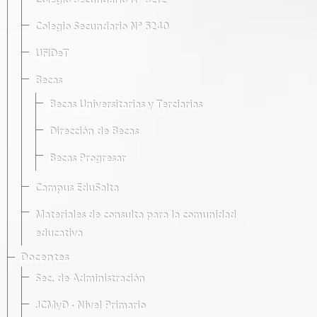
Colegio Secundario Nº 5212
Colegio Secundario Nº 5240
UFIDeT
Becas
Becas Universitarias y Terciarias
Dirección de Becas
Becas Progresar
Campus EduSalta
Materiales de consulta para la comunidad
educativa
Docentes
Sec. de Administración
JCMyD · Nivel Primario