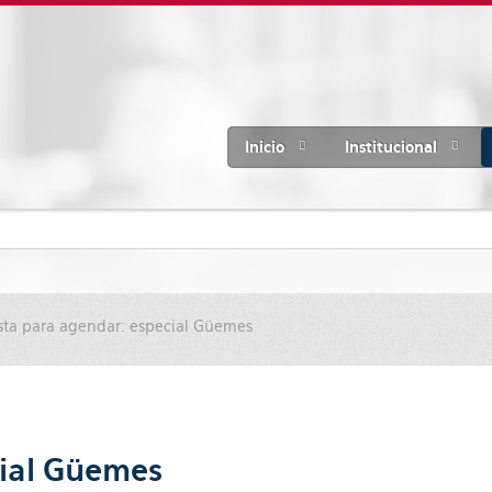
Inicio
Institucional
sta para agendar: especial Güemes
cial Güemes