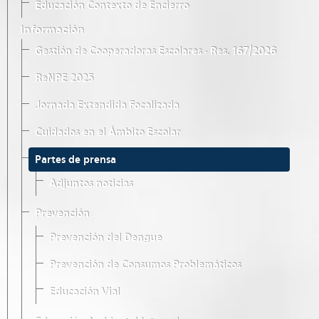
Educación Contexto de Encierro
Información
Gestión de Cooperadoras Escolares · Res. 167/2026
ReNPE 2025
Jornada Extendida Focalizada
Cuidados en el Ámbito Escolar
Partes de prensa
Adjuntos noticias
Prevención
Prevención del Dengue
Prevención de Consumos Problemáticos
Educación Vial