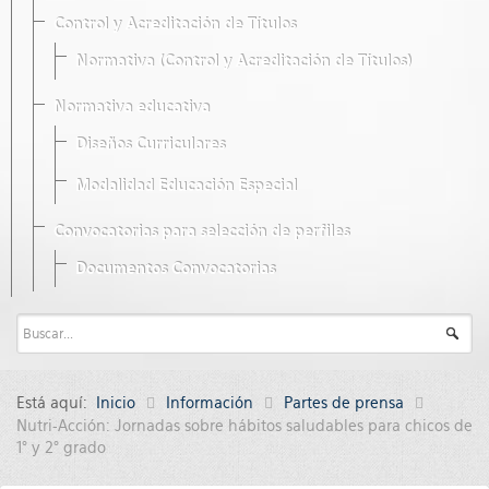
Control y Acreditación de Títulos
Normativa (Control y Acreditación de Títulos)
Normativa educativa
Diseños Curriculares
Modalidad Educación Especial
Convocatorias para selección de perfiles
Documentos Convocatorias
Está aquí:
Inicio
Información
Partes de prensa
Nutri-Acción: Jornadas sobre hábitos saludables para chicos de
1° y 2° grado