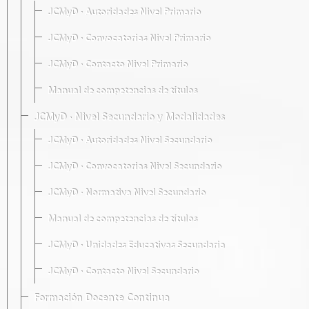
JCMyD · Autoridades Nivel Primario
JCMyD · Convocatorias Nivel Primario
JCMyD · Contacto Nivel Primario
Manual de competencias de títulos
JCMyD · Nivel Secundario y Modalidades
JCMyD · Autoridades Nivel Secundario
JCMyD · Convocatorias Nivel Secundario
JCMyD · Normativa Nivel Secundario
Manual de competencias de títulos
JCMyD · Unidades Educativas Secundaria
JCMyD · Contacto Nivel Secundario
Formación Docente Continua