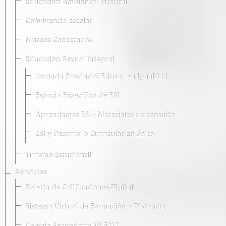
Educación Ambiental Integral
Convivencia escolar
Museos Conectados
Educación Sexual Integral
Jornada Provincial Educar en Igualdad
Espacio Específico de ESI
Aprendamos ESI - Materiales de consulta
ESI y Desarrollo Curricular en Salta
Turismo Estudiantil
Servicios
Boletín de Calificaciones Digital
Sistema Virtual de Formación a Distancia