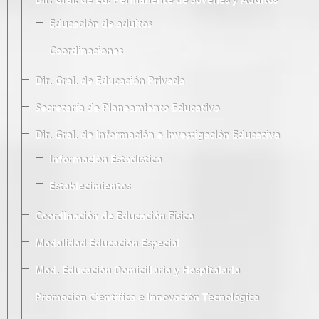
Dir. Gral. de Ed. Permanente de Jóvenes y Adultos
Educación de adultos
Coordinaciones
Dir. Gral. de Educación Privada
Secretaría de Planeamiento Educativo
Dir. Gral. de Información e Investigación Educativa
Información Estadística
Establecimientos
Coordinación de Educación Física
Modalidad Educación Especial
Mod. Educación Domiciliaria y Hospitalaria
Promoción Científica e Innovación Tecnológica