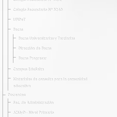
Colegio Secundario Nº 5212
Colegio Secundario Nº 5240
UFIDeT
Becas
Becas Universitarias y Terciarias
Dirección de Becas
Becas Progresar
Campus EduSalta
Materiales de consulta para la comunidad
educativa
Docentes
Sec. de Administración
JCMyD · Nivel Primario