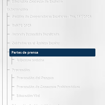
Educación Contexto de Encierro
Información
Gestión de Cooperadoras Escolares · Res. 167/2026
ReNPE 2025
Jornada Extendida Focalizada
Cuidados en el Ámbito Escolar
Partes de prensa
Adjuntos noticias
Prevención
Prevención del Dengue
Prevención de Consumos Problemáticos
Educación Vial