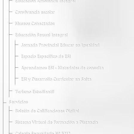
Educación Ambiental Integral
Convivencia escolar
Museos Conectados
Educación Sexual Integral
Jornada Provincial Educar en Igualdad
Espacio Específico de ESI
Aprendamos ESI - Materiales de consulta
ESI y Desarrollo Curricular en Salta
Turismo Estudiantil
Servicios
Boletín de Calificaciones Digital
Sistema Virtual de Formación a Distancia