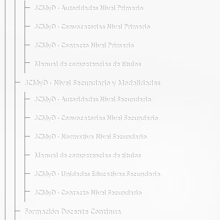
JCMyD · Autoridades Nivel Primario
JCMyD · Convocatorias Nivel Primario
JCMyD · Contacto Nivel Primario
Manual de competencias de títulos
JCMyD · Nivel Secundario y Modalidades
JCMyD · Autoridades Nivel Secundario
JCMyD · Convocatorias Nivel Secundario
JCMyD · Normativa Nivel Secundario
Manual de competencias de títulos
JCMyD · Unidades Educativas Secundaria
JCMyD · Contacto Nivel Secundario
Formación Docente Continua