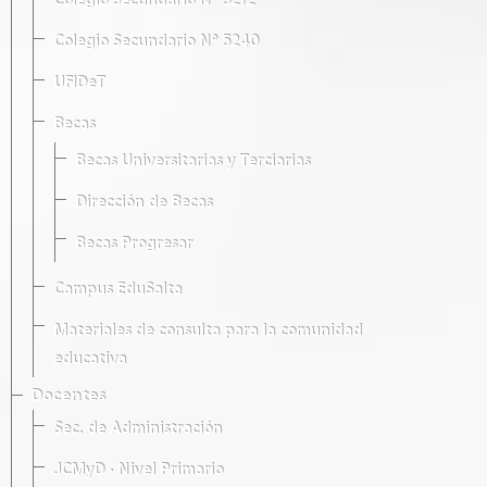
Colegio Secundario Nº 5212
Colegio Secundario Nº 5240
UFIDeT
Becas
Becas Universitarias y Terciarias
Dirección de Becas
Becas Progresar
Campus EduSalta
Materiales de consulta para la comunidad
educativa
Docentes
Sec. de Administración
JCMyD · Nivel Primario