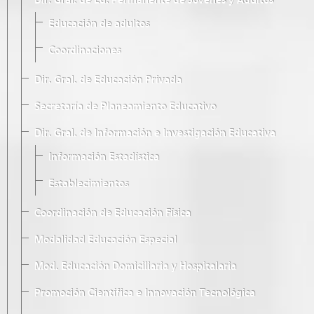
Dir. Gral. de Ed. Permanente de Jóvenes y Adultos
Educación de adultos
Coordinaciones
Dir. Gral. de Educación Privada
Secretaría de Planeamiento Educativo
Dir. Gral. de Información e Investigación Educativa
Información Estadística
Establecimientos
Coordinación de Educación Física
Modalidad Educación Especial
Mod. Educación Domiciliaria y Hospitalaria
Promoción Científica e Innovación Tecnológica