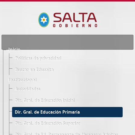
Inicio
Políticas de privacidad
Buscar en Edusalta
Institucional
Autoridades
Dir. Gral. de Educación Inicial
Dir. Gral. de Educación Primaria
Dir. Gral. de Educación Superior