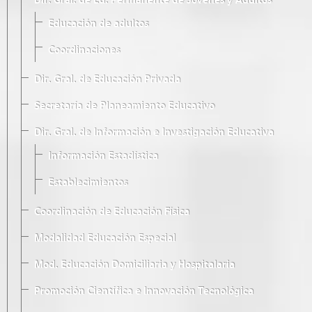
Dir. Gral. de Ed. Permanente de Jóvenes y Adultos
Educación de adultos
Coordinaciones
Dir. Gral. de Educación Privada
Secretaría de Planeamiento Educativo
Dir. Gral. de Información e Investigación Educativa
Información Estadística
Establecimientos
Coordinación de Educación Física
Modalidad Educación Especial
Mod. Educación Domiciliaria y Hospitalaria
Promoción Científica e Innovación Tecnológica