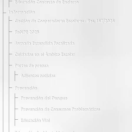
Educación Contexto de Encierro
Información
Gestión de Cooperadoras Escolares · Res. 167/2026
ReNPE 2025
Jornada Extendida Focalizada
Cuidados en el Ámbito Escolar
Partes de prensa
Adjuntos noticias
Prevención
Prevención del Dengue
Prevención de Consumos Problemáticos
Educación Vial