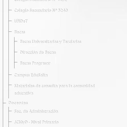
Colegio Secundario Nº 5212
Colegio Secundario Nº 5240
UFIDeT
Becas
Becas Universitarias y Terciarias
Dirección de Becas
Becas Progresar
Campus EduSalta
Materiales de consulta para la comunidad
educativa
Docentes
Sec. de Administración
JCMyD · Nivel Primario