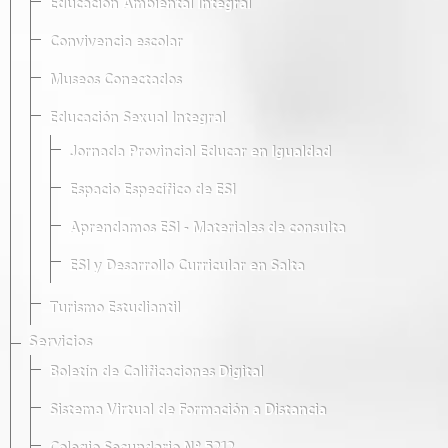
Educación Ambiental Integral
Convivencia escolar
Museos Conectados
Educación Sexual Integral
Jornada Provincial Educar en Igualdad
Espacio Específico de ESI
Aprendamos ESI - Materiales de consulta
ESI y Desarrollo Curricular en Salta
Turismo Estudiantil
Servicios
Boletín de Calificaciones Digital
Sistema Virtual de Formación a Distancia