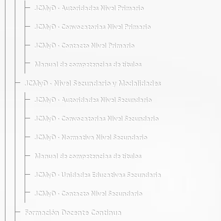
JCMyD · Autoridades Nivel Primario
JCMyD · Convocatorias Nivel Primario
JCMyD · Contacto Nivel Primario
Manual de competencias de títulos
JCMyD · Nivel Secundario y Modalidades
JCMyD · Autoridades Nivel Secundario
JCMyD · Convocatorias Nivel Secundario
JCMyD · Normativa Nivel Secundario
Manual de competencias de títulos
JCMyD · Unidades Educativas Secundaria
JCMyD · Contacto Nivel Secundario
Formación Docente Continua