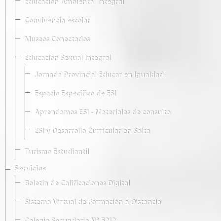
Educación Ambiental Integral
Convivencia escolar
Museos Conectados
Educación Sexual Integral
Jornada Provincial Educar en Igualdad
Espacio Específico de ESI
Aprendamos ESI - Materiales de consulta
ESI y Desarrollo Curricular en Salta
Turismo Estudiantil
Servicios
Boletín de Calificaciones Digital
Sistema Virtual de Formación a Distancia