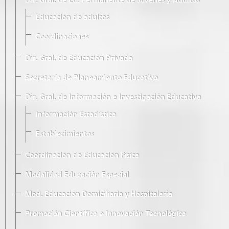
Dir. Gral. de Ed. Permanente de Jóvenes y Adultos
Educación de adultos
Coordinaciones
Dir. Gral. de Educación Privada
Secretaría de Planeamiento Educativo
Dir. Gral. de Información e Investigación Educativa
Información Estadística
Establecimientos
Coordinación de Educación Física
Modalidad Educación Especial
Mod. Educación Domiciliaria y Hospitalaria
Promoción Científica e Innovación Tecnológica