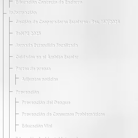
Educación Contexto de Encierro
Información
Gestión de Cooperadoras Escolares · Res. 167/2026
ReNPE 2025
Jornada Extendida Focalizada
Cuidados en el Ámbito Escolar
Partes de prensa
Adjuntos noticias
Prevención
Prevención del Dengue
Prevención de Consumos Problemáticos
Educación Vial