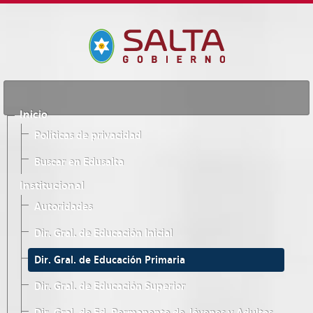
Inicio
Políticas de privacidad
Buscar en Edusalta
Institucional
Autoridades
Dir. Gral. de Educación Inicial
Dir. Gral. de Educación Primaria
Dir. Gral. de Educación Superior