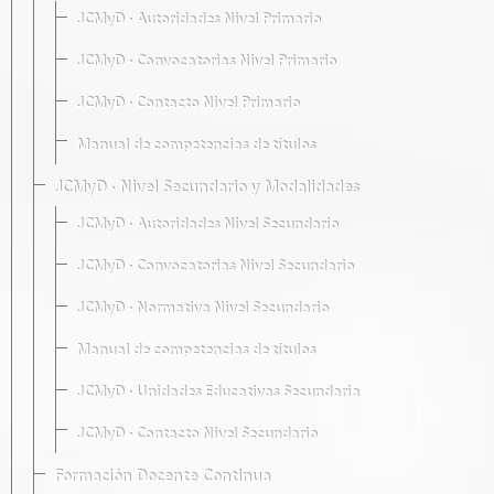
JCMyD · Autoridades Nivel Primario
JCMyD · Convocatorias Nivel Primario
JCMyD · Contacto Nivel Primario
Manual de competencias de títulos
JCMyD · Nivel Secundario y Modalidades
JCMyD · Autoridades Nivel Secundario
JCMyD · Convocatorias Nivel Secundario
JCMyD · Normativa Nivel Secundario
Manual de competencias de títulos
JCMyD · Unidades Educativas Secundaria
JCMyD · Contacto Nivel Secundario
Formación Docente Continua