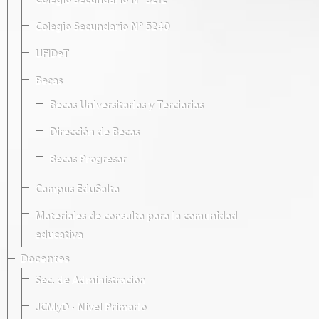
Colegio Secundario Nº 5212
Colegio Secundario Nº 5240
UFIDeT
Becas
Becas Universitarias y Terciarias
Dirección de Becas
Becas Progresar
Campus EduSalta
Materiales de consulta para la comunidad
educativa
Docentes
Sec. de Administración
JCMyD · Nivel Primario