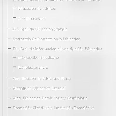
Dir. Gral. de Ed. Permanente de Jóvenes y Adultos
Educación de adultos
Coordinaciones
Dir. Gral. de Educación Privada
Secretaría de Planeamiento Educativo
Dir. Gral. de Información e Investigación Educativa
Información Estadística
Establecimientos
Coordinación de Educación Física
Modalidad Educación Especial
Mod. Educación Domiciliaria y Hospitalaria
Promoción Científica e Innovación Tecnológica