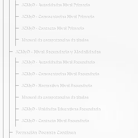
JCMyD · Autoridades Nivel Primario
JCMyD · Convocatorias Nivel Primario
JCMyD · Contacto Nivel Primario
Manual de competencias de títulos
JCMyD · Nivel Secundario y Modalidades
JCMyD · Autoridades Nivel Secundario
JCMyD · Convocatorias Nivel Secundario
JCMyD · Normativa Nivel Secundario
Manual de competencias de títulos
JCMyD · Unidades Educativas Secundaria
JCMyD · Contacto Nivel Secundario
Formación Docente Continua