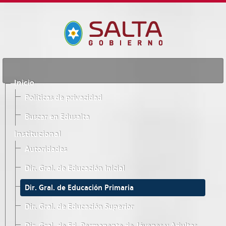
Inicio
Políticas de privacidad
Buscar en Edusalta
Institucional
Autoridades
Dir. Gral. de Educación Inicial
Dir. Gral. de Educación Primaria
Dir. Gral. de Educación Superior