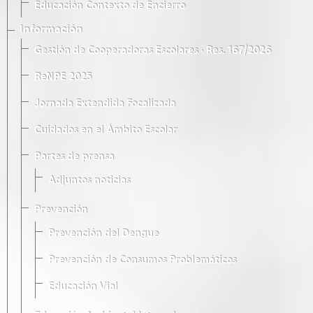
Educación Contexto de Encierro
Información
Gestión de Cooperadoras Escolares · Res. 167/2026
ReNPE 2025
Jornada Extendida Focalizada
Cuidados en el Ámbito Escolar
Partes de prensa
Adjuntos noticias
Prevención
Prevención del Dengue
Prevención de Consumos Problemáticos
Educación Vial