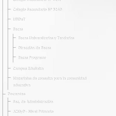
Colegio Secundario Nº 5212
Colegio Secundario Nº 5240
UFIDeT
Becas
Becas Universitarias y Terciarias
Dirección de Becas
Becas Progresar
Campus EduSalta
Materiales de consulta para la comunidad
educativa
Docentes
Sec. de Administración
JCMyD · Nivel Primario