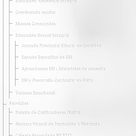
Educación Ambiental Integral
Convivencia escolar
Museos Conectados
Educación Sexual Integral
Jornada Provincial Educar en Igualdad
Espacio Específico de ESI
Aprendamos ESI - Materiales de consulta
ESI y Desarrollo Curricular en Salta
Turismo Estudiantil
Servicios
Boletín de Calificaciones Digital
Sistema Virtual de Formación a Distancia