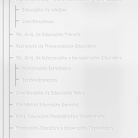
Dir. Gral. de Ed. Permanente de Jóvenes y Adultos
Educación de adultos
Coordinaciones
Dir. Gral. de Educación Privada
Secretaría de Planeamiento Educativo
Dir. Gral. de Información e Investigación Educativa
Información Estadística
Establecimientos
Coordinación de Educación Física
Modalidad Educación Especial
Mod. Educación Domiciliaria y Hospitalaria
Promoción Científica e Innovación Tecnológica