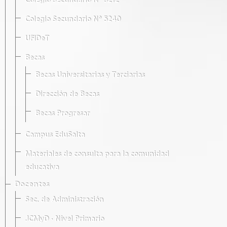
Colegio Secundario Nº 5212
Colegio Secundario Nº 5240
UFIDeT
Becas
Becas Universitarias y Terciarias
Dirección de Becas
Becas Progresar
Campus EduSalta
Materiales de consulta para la comunidad
educativa
Docentes
Sec. de Administración
JCMyD · Nivel Primario