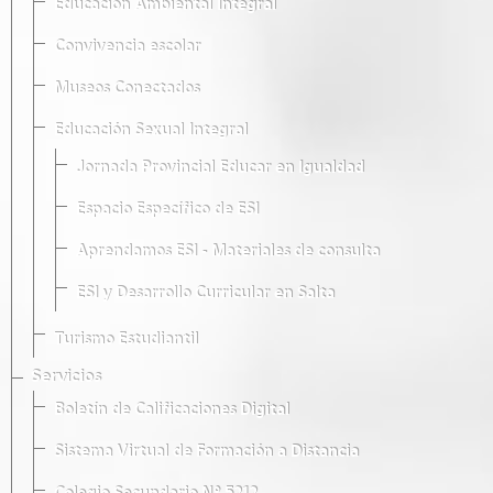
Educación Ambiental Integral
Convivencia escolar
Museos Conectados
Educación Sexual Integral
Jornada Provincial Educar en Igualdad
Espacio Específico de ESI
Aprendamos ESI - Materiales de consulta
ESI y Desarrollo Curricular en Salta
Turismo Estudiantil
Servicios
Boletín de Calificaciones Digital
Sistema Virtual de Formación a Distancia