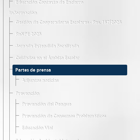
Educación Contexto de Encierro
Información
Gestión de Cooperadoras Escolares · Res. 167/2026
ReNPE 2025
Jornada Extendida Focalizada
Cuidados en el Ámbito Escolar
Partes de prensa
Adjuntos noticias
Prevención
Prevención del Dengue
Prevención de Consumos Problemáticos
Educación Vial