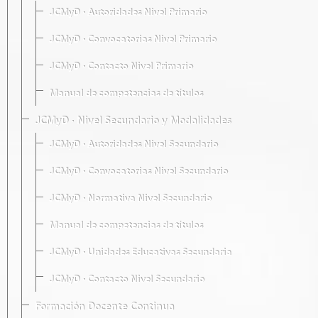
JCMyD · Autoridades Nivel Primario
JCMyD · Convocatorias Nivel Primario
JCMyD · Contacto Nivel Primario
Manual de competencias de títulos
JCMyD · Nivel Secundario y Modalidades
JCMyD · Autoridades Nivel Secundario
JCMyD · Convocatorias Nivel Secundario
JCMyD · Normativa Nivel Secundario
Manual de competencias de títulos
JCMyD · Unidades Educativas Secundaria
JCMyD · Contacto Nivel Secundario
Formación Docente Continua