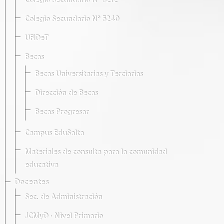
Colegio Secundario Nº 5212
Colegio Secundario Nº 5240
UFIDeT
Becas
Becas Universitarias y Terciarias
Dirección de Becas
Becas Progresar
Campus EduSalta
Materiales de consulta para la comunidad
educativa
Docentes
Sec. de Administración
JCMyD · Nivel Primario