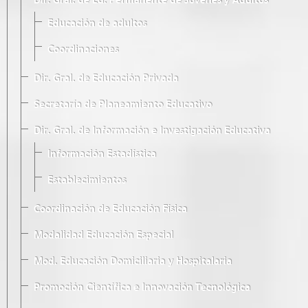
Dir. Gral. de Ed. Permanente de Jóvenes y Adultos
Educación de adultos
Coordinaciones
Dir. Gral. de Educación Privada
Secretaría de Planeamiento Educativo
Dir. Gral. de Información e Investigación Educativa
Información Estadística
Establecimientos
Coordinación de Educación Física
Modalidad Educación Especial
Mod. Educación Domiciliaria y Hospitalaria
Promoción Científica e Innovación Tecnológica