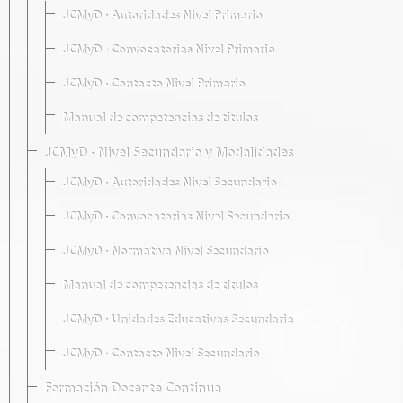
JCMyD · Autoridades Nivel Primario
JCMyD · Convocatorias Nivel Primario
JCMyD · Contacto Nivel Primario
Manual de competencias de títulos
JCMyD · Nivel Secundario y Modalidades
JCMyD · Autoridades Nivel Secundario
JCMyD · Convocatorias Nivel Secundario
JCMyD · Normativa Nivel Secundario
Manual de competencias de títulos
JCMyD · Unidades Educativas Secundaria
JCMyD · Contacto Nivel Secundario
Formación Docente Continua