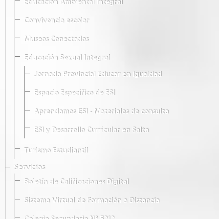
Educación Ambiental Integral
Convivencia escolar
Museos Conectados
Educación Sexual Integral
Jornada Provincial Educar en Igualdad
Espacio Específico de ESI
Aprendamos ESI - Materiales de consulta
ESI y Desarrollo Curricular en Salta
Turismo Estudiantil
Servicios
Boletín de Calificaciones Digital
Sistema Virtual de Formación a Distancia