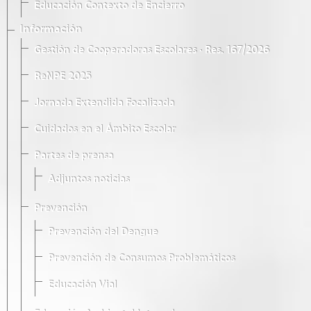
Educación Contexto de Encierro
Información
Gestión de Cooperadoras Escolares · Res. 167/2026
ReNPE 2025
Jornada Extendida Focalizada
Cuidados en el Ámbito Escolar
Partes de prensa
Adjuntos noticias
Prevención
Prevención del Dengue
Prevención de Consumos Problemáticos
Educación Vial