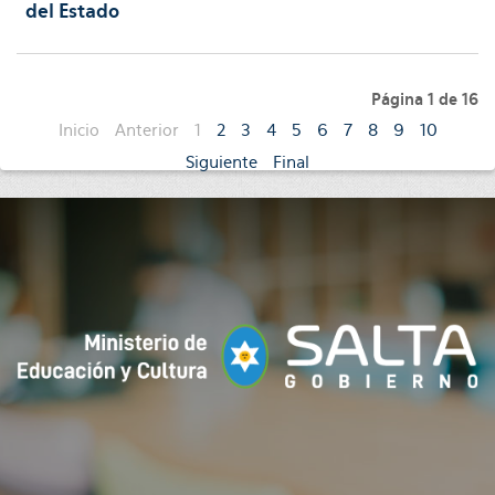
del Estado
Página 1 de 16
Inicio
Anterior
1
2
3
4
5
6
7
8
9
10
Siguiente
Final