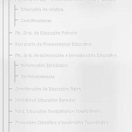
Dir. Gral. de Ed. Permanente de Jóvenes y Adultos
Educación de adultos
Coordinaciones
Dir. Gral. de Educación Privada
Secretaría de Planeamiento Educativo
Dir. Gral. de Información e Investigación Educativa
Información Estadística
Establecimientos
Coordinación de Educación Física
Modalidad Educación Especial
Mod. Educación Domiciliaria y Hospitalaria
Promoción Científica e Innovación Tecnológica