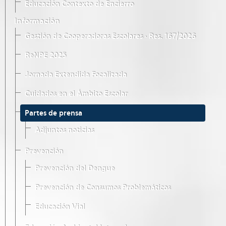
Educación Contexto de Encierro
Información
Gestión de Cooperadoras Escolares · Res. 167/2026
ReNPE 2025
Jornada Extendida Focalizada
Cuidados en el Ámbito Escolar
Partes de prensa
Adjuntos noticias
Prevención
Prevención del Dengue
Prevención de Consumos Problemáticos
Educación Vial