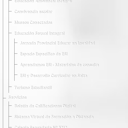
Educación Ambiental Integral
Convivencia escolar
Museos Conectados
Educación Sexual Integral
Jornada Provincial Educar en Igualdad
Espacio Específico de ESI
Aprendamos ESI - Materiales de consulta
ESI y Desarrollo Curricular en Salta
Turismo Estudiantil
Servicios
Boletín de Calificaciones Digital
Sistema Virtual de Formación a Distancia