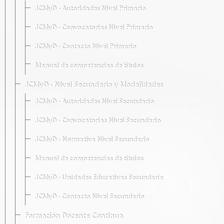
JCMyD · Autoridades Nivel Primario
JCMyD · Convocatorias Nivel Primario
JCMyD · Contacto Nivel Primario
Manual de competencias de títulos
JCMyD · Nivel Secundario y Modalidades
JCMyD · Autoridades Nivel Secundario
JCMyD · Convocatorias Nivel Secundario
JCMyD · Normativa Nivel Secundario
Manual de competencias de títulos
JCMyD · Unidades Educativas Secundaria
JCMyD · Contacto Nivel Secundario
Formación Docente Continua