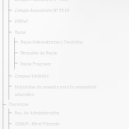
Colegio Secundario Nº 5212
Colegio Secundario Nº 5240
UFIDeT
Becas
Becas Universitarias y Terciarias
Dirección de Becas
Becas Progresar
Campus EduSalta
Materiales de consulta para la comunidad
educativa
Docentes
Sec. de Administración
JCMyD · Nivel Primario