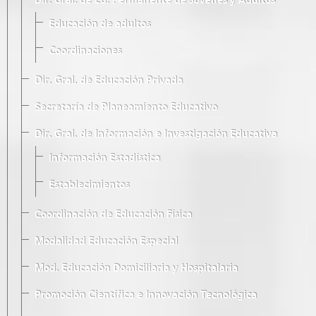
Dir. Gral. de Ed. Permanente de Jóvenes y Adultos
Educación de adultos
Coordinaciones
Dir. Gral. de Educación Privada
Secretaría de Planeamiento Educativo
Dir. Gral. de Información e Investigación Educativa
Información Estadística
Establecimientos
Coordinación de Educación Física
Modalidad Educación Especial
Mod. Educación Domiciliaria y Hospitalaria
Promoción Científica e Innovación Tecnológica