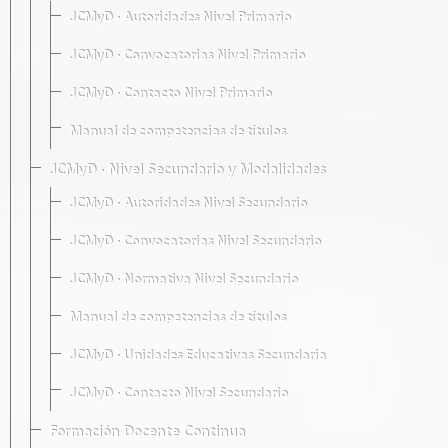
JCMyD · Autoridades Nivel Primario
JCMyD · Convocatorias Nivel Primario
JCMyD · Contacto Nivel Primario
Manual de competencias de títulos
JCMyD · Nivel Secundario y Modalidades
JCMyD · Autoridades Nivel Secundario
JCMyD · Convocatorias Nivel Secundario
JCMyD · Normativa Nivel Secundario
Manual de competencias de títulos
JCMyD · Unidades Educativas Secundaria
JCMyD · Contacto Nivel Secundario
Formación Docente Continua