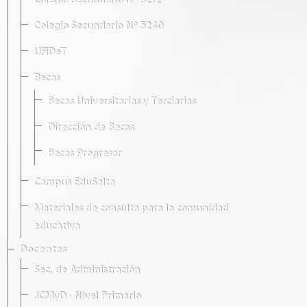
Colegio Secundario Nº 5212
Colegio Secundario Nº 5240
UFIDeT
Becas
Becas Universitarias y Terciarias
Dirección de Becas
Becas Progresar
Campus EduSalta
Materiales de consulta para la comunidad
educativa
Docentes
Sec. de Administración
JCMyD · Nivel Primario