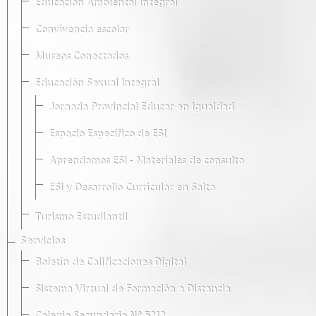
Educación Ambiental Integral
Convivencia escolar
Museos Conectados
Educación Sexual Integral
Jornada Provincial Educar en Igualdad
Espacio Específico de ESI
Aprendamos ESI - Materiales de consulta
ESI y Desarrollo Curricular en Salta
Turismo Estudiantil
Servicios
Boletín de Calificaciones Digital
Sistema Virtual de Formación a Distancia