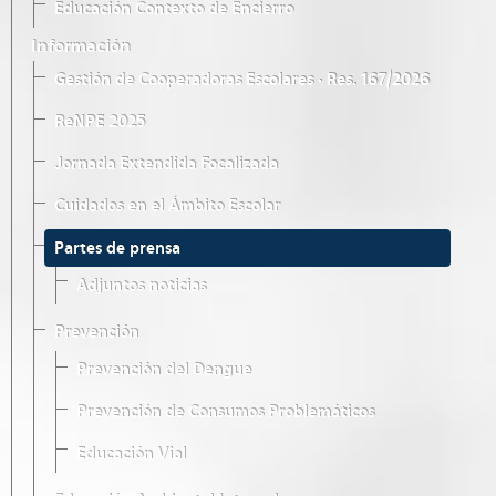
Educación Contexto de Encierro
Información
Gestión de Cooperadoras Escolares · Res. 167/2026
ReNPE 2025
Jornada Extendida Focalizada
Cuidados en el Ámbito Escolar
Partes de prensa
Adjuntos noticias
Prevención
Prevención del Dengue
Prevención de Consumos Problemáticos
Educación Vial