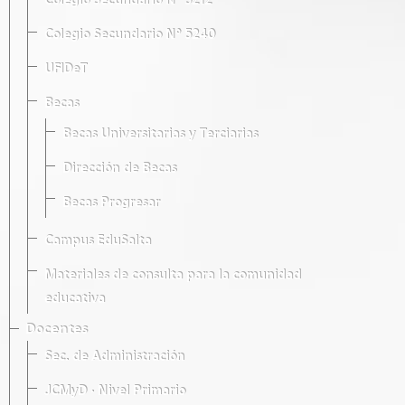
Colegio Secundario Nº 5212
Colegio Secundario Nº 5240
UFIDeT
Becas
Becas Universitarias y Terciarias
Dirección de Becas
Becas Progresar
Campus EduSalta
Materiales de consulta para la comunidad
educativa
Docentes
Sec. de Administración
JCMyD · Nivel Primario