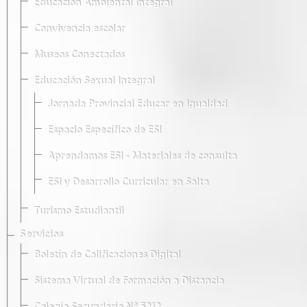
Educación Ambiental Integral
Convivencia escolar
Museos Conectados
Educación Sexual Integral
Jornada Provincial Educar en Igualdad
Espacio Específico de ESI
Aprendamos ESI - Materiales de consulta
ESI y Desarrollo Curricular en Salta
Turismo Estudiantil
Servicios
Boletín de Calificaciones Digital
Sistema Virtual de Formación a Distancia