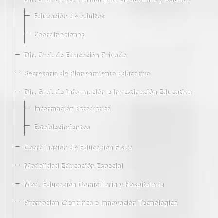
Dir. Gral. de Ed. Permanente de Jóvenes y Adultos
Educación de adultos
Coordinaciones
Dir. Gral. de Educación Privada
Secretaría de Planeamiento Educativo
Dir. Gral. de Información e Investigación Educativa
Información Estadística
Establecimientos
Coordinación de Educación Física
Modalidad Educación Especial
Mod. Educación Domiciliaria y Hospitalaria
Promoción Científica e Innovación Tecnológica