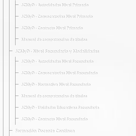
JCMyD · Autoridades Nivel Primario
JCMyD · Convocatorias Nivel Primario
JCMyD · Contacto Nivel Primario
Manual de competencias de títulos
JCMyD · Nivel Secundario y Modalidades
JCMyD · Autoridades Nivel Secundario
JCMyD · Convocatorias Nivel Secundario
JCMyD · Normativa Nivel Secundario
Manual de competencias de títulos
JCMyD · Unidades Educativas Secundaria
JCMyD · Contacto Nivel Secundario
Formación Docente Continua