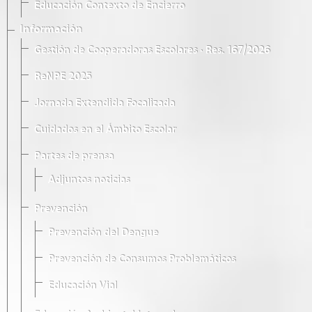
Educación Contexto de Encierro
Información
Gestión de Cooperadoras Escolares · Res. 167/2026
ReNPE 2025
Jornada Extendida Focalizada
Cuidados en el Ámbito Escolar
Partes de prensa
Adjuntos noticias
Prevención
Prevención del Dengue
Prevención de Consumos Problemáticos
Educación Vial