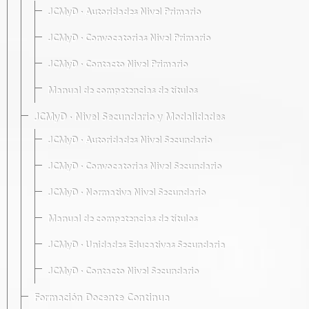
JCMyD · Autoridades Nivel Primario
JCMyD · Convocatorias Nivel Primario
JCMyD · Contacto Nivel Primario
Manual de competencias de títulos
JCMyD · Nivel Secundario y Modalidades
JCMyD · Autoridades Nivel Secundario
JCMyD · Convocatorias Nivel Secundario
JCMyD · Normativa Nivel Secundario
Manual de competencias de títulos
JCMyD · Unidades Educativas Secundaria
JCMyD · Contacto Nivel Secundario
Formación Docente Continua