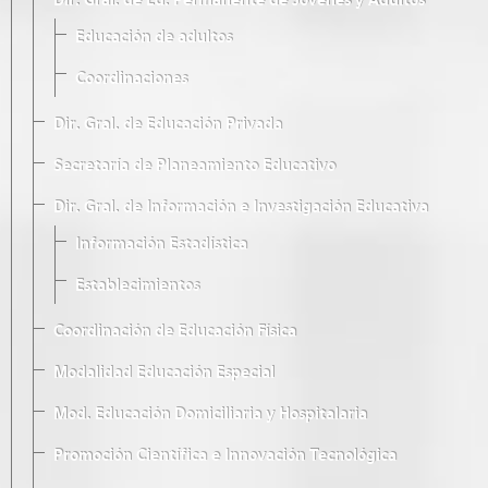
Dir. Gral. de Ed. Permanente de Jóvenes y Adultos
Educación de adultos
Coordinaciones
Dir. Gral. de Educación Privada
Secretaría de Planeamiento Educativo
Dir. Gral. de Información e Investigación Educativa
Información Estadística
Establecimientos
Coordinación de Educación Física
Modalidad Educación Especial
Mod. Educación Domiciliaria y Hospitalaria
Promoción Científica e Innovación Tecnológica