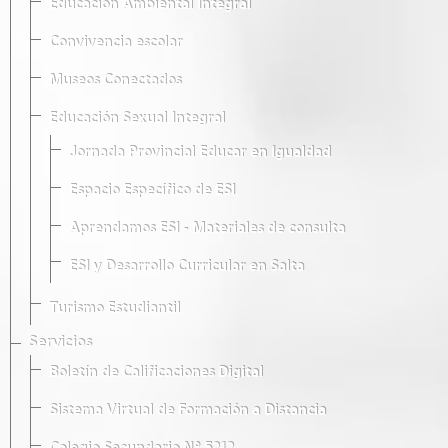
Educación Ambiental Integral
Convivencia escolar
Museos Conectados
Educación Sexual Integral
Jornada Provincial Educar en Igualdad
Espacio Específico de ESI
Aprendamos ESI - Materiales de consulta
ESI y Desarrollo Curricular en Salta
Turismo Estudiantil
Servicios
Boletín de Calificaciones Digital
Sistema Virtual de Formación a Distancia