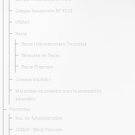
Colegio Secundario Nº 5212
Colegio Secundario Nº 5240
UFIDeT
Becas
Becas Universitarias y Terciarias
Dirección de Becas
Becas Progresar
Campus EduSalta
Materiales de consulta para la comunidad
educativa
Docentes
Sec. de Administración
JCMyD · Nivel Primario