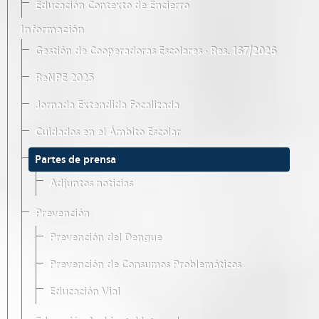
Educación Contexto de Encierro
Información
Gestión de Cooperadoras Escolares · Res. 167/2026
ReNPE 2025
Jornada Extendida Focalizada
Cuidados en el Ámbito Escolar
Partes de prensa
Adjuntos noticias
Prevención
Prevención del Dengue
Prevención de Consumos Problemáticos
Educación Vial