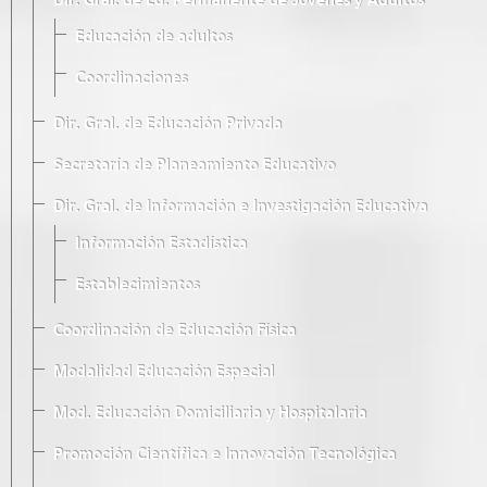
Dir. Gral. de Ed. Permanente de Jóvenes y Adultos
Educación de adultos
Coordinaciones
Dir. Gral. de Educación Privada
Secretaría de Planeamiento Educativo
Dir. Gral. de Información e Investigación Educativa
Información Estadística
Establecimientos
Coordinación de Educación Física
Modalidad Educación Especial
Mod. Educación Domiciliaria y Hospitalaria
Promoción Científica e Innovación Tecnológica