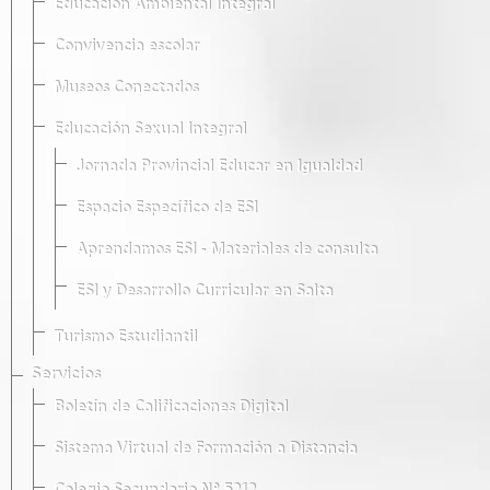
Educación Ambiental Integral
Convivencia escolar
Museos Conectados
Educación Sexual Integral
Jornada Provincial Educar en Igualdad
Espacio Específico de ESI
Aprendamos ESI - Materiales de consulta
ESI y Desarrollo Curricular en Salta
Turismo Estudiantil
Servicios
Boletín de Calificaciones Digital
Sistema Virtual de Formación a Distancia