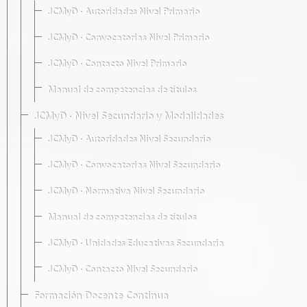
JCMyD · Autoridades Nivel Primario
JCMyD · Convocatorias Nivel Primario
JCMyD · Contacto Nivel Primario
Manual de competencias de títulos
JCMyD · Nivel Secundario y Modalidades
JCMyD · Autoridades Nivel Secundario
JCMyD · Convocatorias Nivel Secundario
JCMyD · Normativa Nivel Secundario
Manual de competencias de títulos
JCMyD · Unidades Educativas Secundaria
JCMyD · Contacto Nivel Secundario
Formación Docente Continua