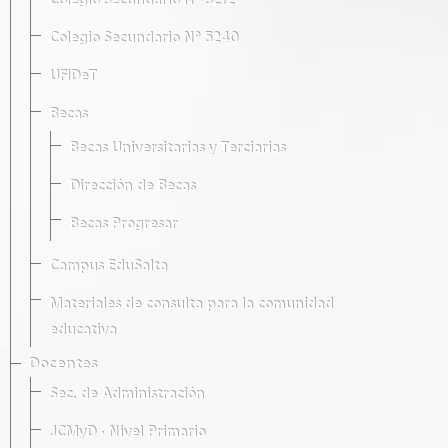
Colegio Secundario Nº 5212
Colegio Secundario Nº 5240
UFIDeT
Becas
Becas Universitarias y Terciarias
Dirección de Becas
Becas Progresar
Campus EduSalta
Materiales de consulta para la comunidad
educativa
Docentes
Sec. de Administración
JCMyD · Nivel Primario