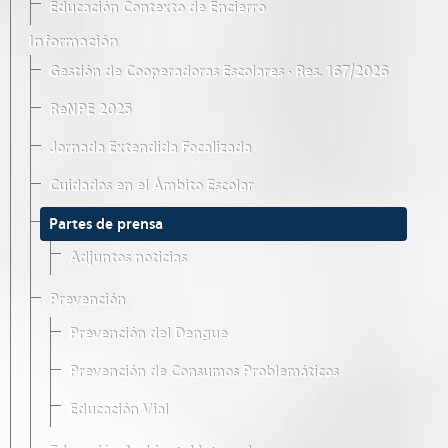
Educación Contexto de Encierro
Información
Gestión de Cooperadoras Escolares · Res. 167/2026
ReNPE 2025
Jornada Extendida Focalizada
Cuidados en el Ámbito Escolar
Partes de prensa
Adjuntos noticias
Prevención
Prevención del Dengue
Prevención de Consumos Problemáticos
Educación Vial