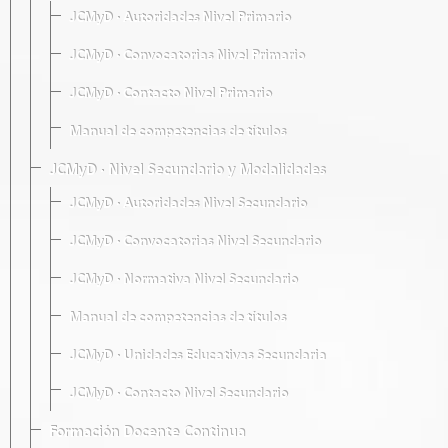
JCMyD · Autoridades Nivel Primario
JCMyD · Convocatorias Nivel Primario
JCMyD · Contacto Nivel Primario
Manual de competencias de títulos
JCMyD · Nivel Secundario y Modalidades
JCMyD · Autoridades Nivel Secundario
JCMyD · Convocatorias Nivel Secundario
JCMyD · Normativa Nivel Secundario
Manual de competencias de títulos
JCMyD · Unidades Educativas Secundaria
JCMyD · Contacto Nivel Secundario
Formación Docente Continua