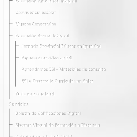
Educación Ambiental Integral
Convivencia escolar
Museos Conectados
Educación Sexual Integral
Jornada Provincial Educar en Igualdad
Espacio Específico de ESI
Aprendamos ESI - Materiales de consulta
ESI y Desarrollo Curricular en Salta
Turismo Estudiantil
Servicios
Boletín de Calificaciones Digital
Sistema Virtual de Formación a Distancia