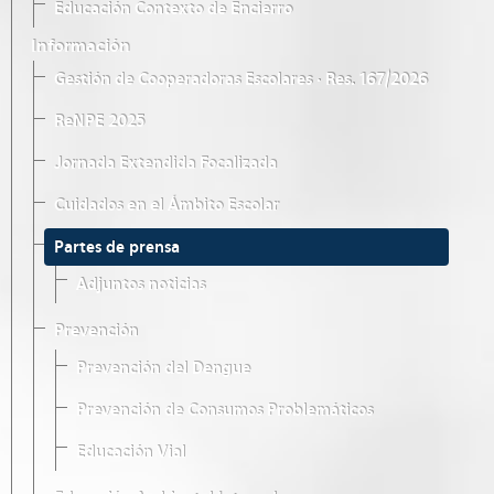
Educación Contexto de Encierro
Información
Gestión de Cooperadoras Escolares · Res. 167/2026
ReNPE 2025
Jornada Extendida Focalizada
Cuidados en el Ámbito Escolar
Partes de prensa
Adjuntos noticias
Prevención
Prevención del Dengue
Prevención de Consumos Problemáticos
Educación Vial