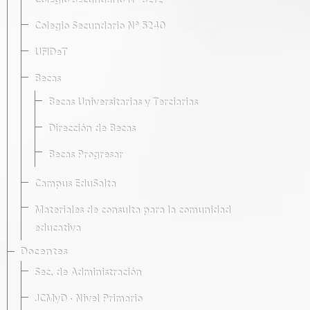
Colegio Secundario Nº 5212
Colegio Secundario Nº 5240
UFIDeT
Becas
Becas Universitarias y Terciarias
Dirección de Becas
Becas Progresar
Campus EduSalta
Materiales de consulta para la comunidad
educativa
Docentes
Sec. de Administración
JCMyD · Nivel Primario