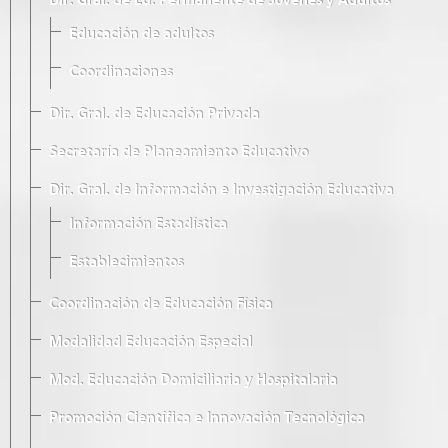
Dir. Gral. de Ed. Permanente de Jóvenes y Adultos
Educación de adultos
Coordinaciones
Dir. Gral. de Educación Privada
Secretaría de Planeamiento Educativo
Dir. Gral. de Información e Investigación Educativa
Información Estadística
Establecimientos
Coordinación de Educación Física
Modalidad Educación Especial
Mod. Educación Domiciliaria y Hospitalaria
Promoción Científica e Innovación Tecnológica