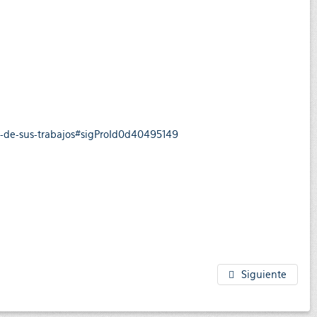
al-de-sus-trabajos#sigProId0d40495149
Siguiente