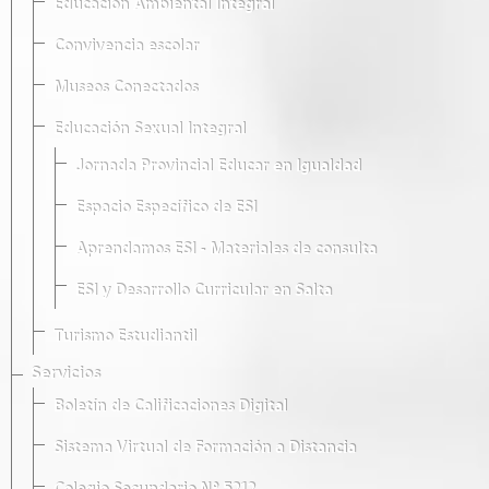
Educación Ambiental Integral
Convivencia escolar
Museos Conectados
Educación Sexual Integral
Jornada Provincial Educar en Igualdad
Espacio Específico de ESI
Aprendamos ESI - Materiales de consulta
ESI y Desarrollo Curricular en Salta
Turismo Estudiantil
Servicios
Boletín de Calificaciones Digital
Sistema Virtual de Formación a Distancia