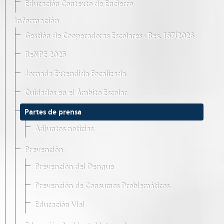
Educación Contexto de Encierro
Información
Gestión de Cooperadoras Escolares · Res. 167/2026
ReNPE 2025
Jornada Extendida Focalizada
Cuidados en el Ámbito Escolar
Partes de prensa
Adjuntos noticias
Prevención
Prevención del Dengue
Prevención de Consumos Problemáticos
Educación Vial