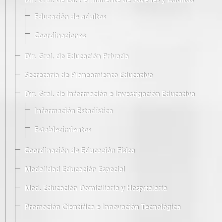
Dir. Gral. de Ed. Permanente de Jóvenes y Adultos
Educación de adultos
Coordinaciones
Dir. Gral. de Educación Privada
Secretaría de Planeamiento Educativo
Dir. Gral. de Información e Investigación Educativa
Información Estadística
Establecimientos
Coordinación de Educación Física
Modalidad Educación Especial
Mod. Educación Domiciliaria y Hospitalaria
Promoción Científica e Innovación Tecnológica