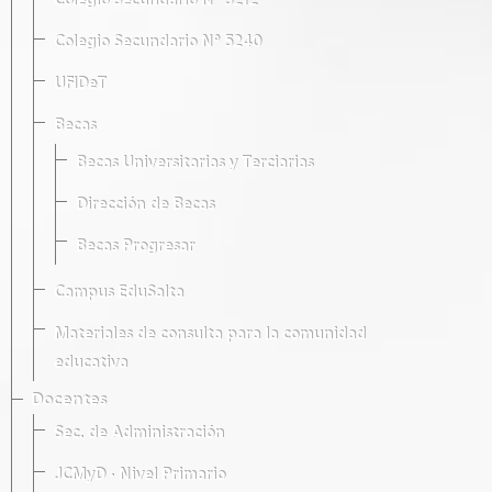
Colegio Secundario Nº 5212
Colegio Secundario Nº 5240
UFIDeT
Becas
Becas Universitarias y Terciarias
Dirección de Becas
Becas Progresar
Campus EduSalta
Materiales de consulta para la comunidad
educativa
Docentes
Sec. de Administración
JCMyD · Nivel Primario