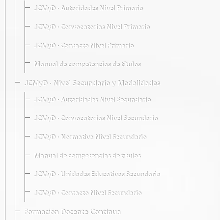
JCMyD · Autoridades Nivel Primario
JCMyD · Convocatorias Nivel Primario
JCMyD · Contacto Nivel Primario
Manual de competencias de títulos
JCMyD · Nivel Secundario y Modalidades
JCMyD · Autoridades Nivel Secundario
JCMyD · Convocatorias Nivel Secundario
JCMyD · Normativa Nivel Secundario
Manual de competencias de títulos
JCMyD · Unidades Educativas Secundaria
JCMyD · Contacto Nivel Secundario
Formación Docente Continua