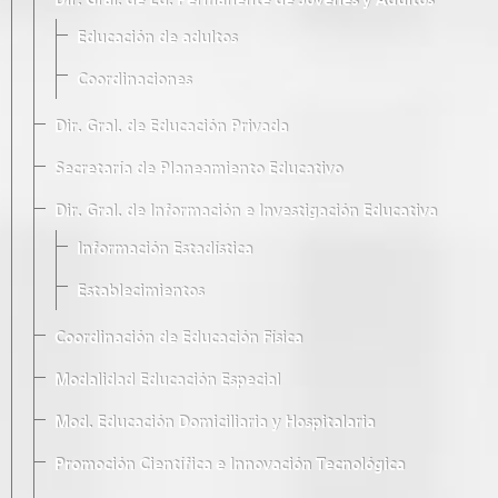
Dir. Gral. de Ed. Permanente de Jóvenes y Adultos
Educación de adultos
Coordinaciones
Dir. Gral. de Educación Privada
Secretaría de Planeamiento Educativo
Dir. Gral. de Información e Investigación Educativa
Información Estadística
Establecimientos
Coordinación de Educación Física
Modalidad Educación Especial
Mod. Educación Domiciliaria y Hospitalaria
Promoción Científica e Innovación Tecnológica