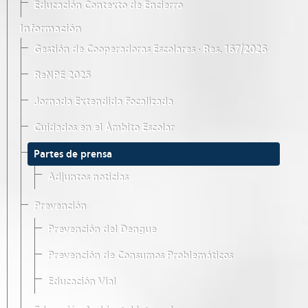
Educación Contexto de Encierro
Información
Gestión de Cooperadoras Escolares · Res. 167/2026
ReNPE 2025
Jornada Extendida Focalizada
Cuidados en el Ámbito Escolar
Partes de prensa
Adjuntos noticias
Prevención
Prevención del Dengue
Prevención de Consumos Problemáticos
Educación Vial