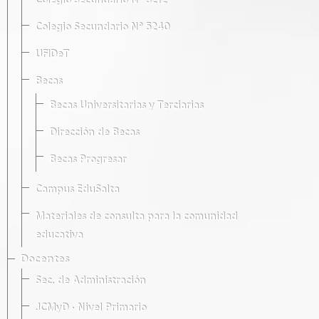
Colegio Secundario Nº 5212
Colegio Secundario Nº 5240
UFIDeT
Becas
Becas Universitarias y Terciarias
Dirección de Becas
Becas Progresar
Campus EduSalta
Materiales de consulta para la comunidad
educativa
Docentes
Sec. de Administración
JCMyD · Nivel Primario