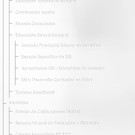
Educación Ambiental Integral
Convivencia escolar
Museos Conectados
Educación Sexual Integral
Jornada Provincial Educar en Igualdad
Espacio Específico de ESI
Aprendamos ESI - Materiales de consulta
ESI y Desarrollo Curricular en Salta
Turismo Estudiantil
Servicios
Boletín de Calificaciones Digital
Sistema Virtual de Formación a Distancia