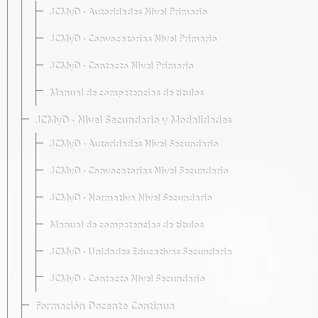
JCMyD · Autoridades Nivel Primario
JCMyD · Convocatorias Nivel Primario
JCMyD · Contacto Nivel Primario
Manual de competencias de títulos
JCMyD · Nivel Secundario y Modalidades
JCMyD · Autoridades Nivel Secundario
JCMyD · Convocatorias Nivel Secundario
JCMyD · Normativa Nivel Secundario
Manual de competencias de títulos
JCMyD · Unidades Educativas Secundaria
JCMyD · Contacto Nivel Secundario
Formación Docente Continua