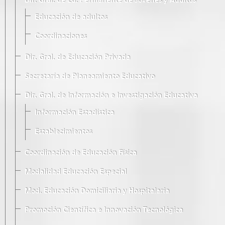
Dir. Gral. de Ed. Permanente de Jóvenes y Adultos
Educación de adultos
Coordinaciones
Dir. Gral. de Educación Privada
Secretaría de Planeamiento Educativo
Dir. Gral. de Información e Investigación Educativa
Información Estadística
Establecimientos
Coordinación de Educación Física
Modalidad Educación Especial
Mod. Educación Domiciliaria y Hospitalaria
Promoción Científica e Innovación Tecnológica