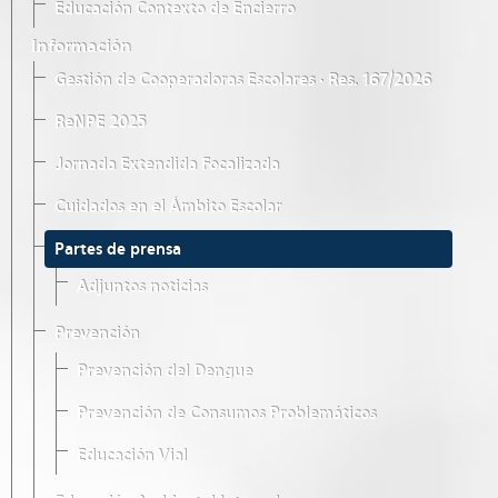
Educación Contexto de Encierro
Información
Gestión de Cooperadoras Escolares · Res. 167/2026
ReNPE 2025
Jornada Extendida Focalizada
Cuidados en el Ámbito Escolar
Partes de prensa
Adjuntos noticias
Prevención
Prevención del Dengue
Prevención de Consumos Problemáticos
Educación Vial