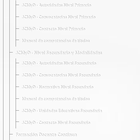
JCMyD · Autoridades Nivel Primario
JCMyD · Convocatorias Nivel Primario
JCMyD · Contacto Nivel Primario
Manual de competencias de títulos
JCMyD · Nivel Secundario y Modalidades
JCMyD · Autoridades Nivel Secundario
JCMyD · Convocatorias Nivel Secundario
JCMyD · Normativa Nivel Secundario
Manual de competencias de títulos
JCMyD · Unidades Educativas Secundaria
JCMyD · Contacto Nivel Secundario
Formación Docente Continua