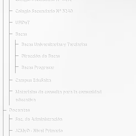
Colegio Secundario Nº 5212
Colegio Secundario Nº 5240
UFIDeT
Becas
Becas Universitarias y Terciarias
Dirección de Becas
Becas Progresar
Campus EduSalta
Materiales de consulta para la comunidad
educativa
Docentes
Sec. de Administración
JCMyD · Nivel Primario