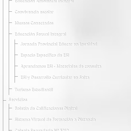
Educación Ambiental Integral
Convivencia escolar
Museos Conectados
Educación Sexual Integral
Jornada Provincial Educar en Igualdad
Espacio Específico de ESI
Aprendamos ESI - Materiales de consulta
ESI y Desarrollo Curricular en Salta
Turismo Estudiantil
Servicios
Boletín de Calificaciones Digital
Sistema Virtual de Formación a Distancia