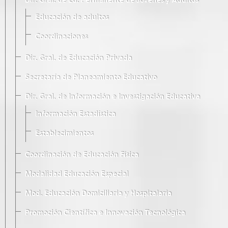
Dir. Gral. de Ed. Permanente de Jóvenes y Adultos
Educación de adultos
Coordinaciones
Dir. Gral. de Educación Privada
Secretaría de Planeamiento Educativo
Dir. Gral. de Información e Investigación Educativa
Información Estadística
Establecimientos
Coordinación de Educación Física
Modalidad Educación Especial
Mod. Educación Domiciliaria y Hospitalaria
Promoción Científica e Innovación Tecnológica