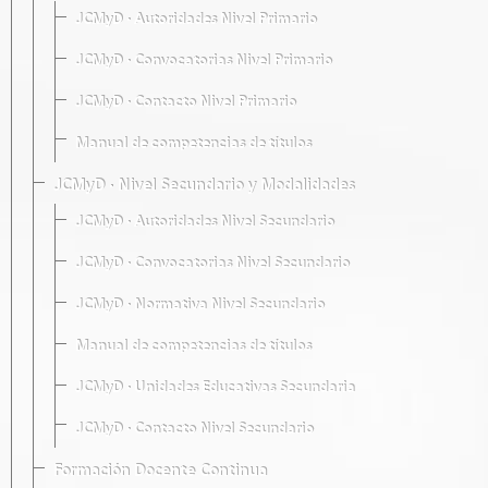
JCMyD · Autoridades Nivel Primario
JCMyD · Convocatorias Nivel Primario
JCMyD · Contacto Nivel Primario
Manual de competencias de títulos
JCMyD · Nivel Secundario y Modalidades
JCMyD · Autoridades Nivel Secundario
JCMyD · Convocatorias Nivel Secundario
JCMyD · Normativa Nivel Secundario
Manual de competencias de títulos
JCMyD · Unidades Educativas Secundaria
JCMyD · Contacto Nivel Secundario
Formación Docente Continua