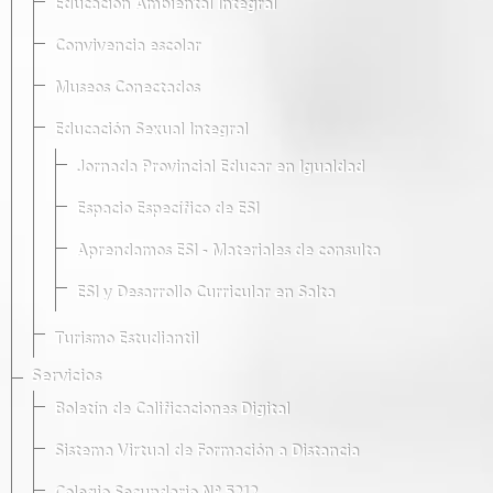
Educación Ambiental Integral
Convivencia escolar
Museos Conectados
Educación Sexual Integral
Jornada Provincial Educar en Igualdad
Espacio Específico de ESI
Aprendamos ESI - Materiales de consulta
ESI y Desarrollo Curricular en Salta
Turismo Estudiantil
Servicios
Boletín de Calificaciones Digital
Sistema Virtual de Formación a Distancia