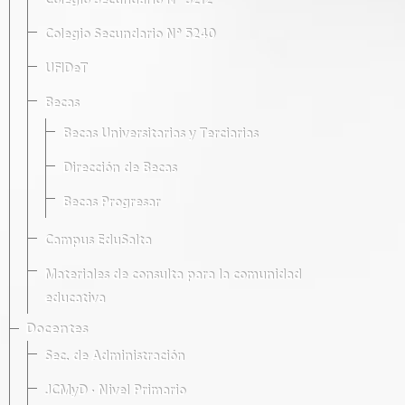
Colegio Secundario Nº 5212
Colegio Secundario Nº 5240
UFIDeT
Becas
Becas Universitarias y Terciarias
Dirección de Becas
Becas Progresar
Campus EduSalta
Materiales de consulta para la comunidad
educativa
Docentes
Sec. de Administración
JCMyD · Nivel Primario