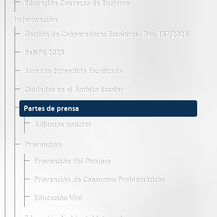
Educación Contexto de Encierro
Información
Gestión de Cooperadoras Escolares · Res. 167/2026
ReNPE 2025
Jornada Extendida Focalizada
Cuidados en el Ámbito Escolar
Partes de prensa
Adjuntos noticias
Prevención
Prevención del Dengue
Prevención de Consumos Problemáticos
Educación Vial