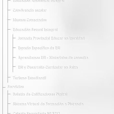
Educación Ambiental Integral
Convivencia escolar
Museos Conectados
Educación Sexual Integral
Jornada Provincial Educar en Igualdad
Espacio Específico de ESI
Aprendamos ESI - Materiales de consulta
ESI y Desarrollo Curricular en Salta
Turismo Estudiantil
Servicios
Boletín de Calificaciones Digital
Sistema Virtual de Formación a Distancia