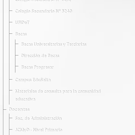
Colegio Secundario Nº 5212
Colegio Secundario Nº 5240
UFIDeT
Becas
Becas Universitarias y Terciarias
Dirección de Becas
Becas Progresar
Campus EduSalta
Materiales de consulta para la comunidad
educativa
Docentes
Sec. de Administración
JCMyD · Nivel Primario