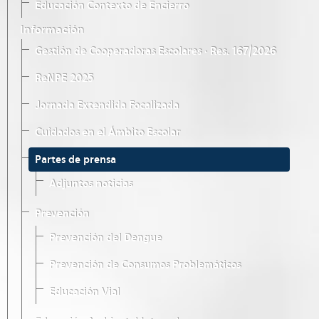
Educación Contexto de Encierro
Información
Gestión de Cooperadoras Escolares · Res. 167/2026
ReNPE 2025
Jornada Extendida Focalizada
Cuidados en el Ámbito Escolar
Partes de prensa
Adjuntos noticias
Prevención
Prevención del Dengue
Prevención de Consumos Problemáticos
Educación Vial