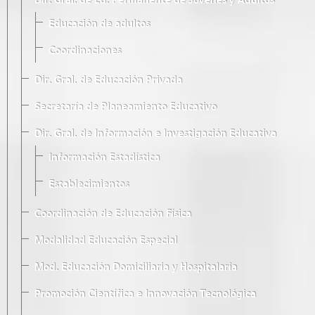
Dir. Gral. de Ed. Permanente de Jóvenes y Adultos
Educación de adultos
Coordinaciones
Dir. Gral. de Educación Privada
Secretaría de Planeamiento Educativo
Dir. Gral. de Información e Investigación Educativa
Información Estadística
Establecimientos
Coordinación de Educación Física
Modalidad Educación Especial
Mod. Educación Domiciliaria y Hospitalaria
Promoción Científica e Innovación Tecnológica