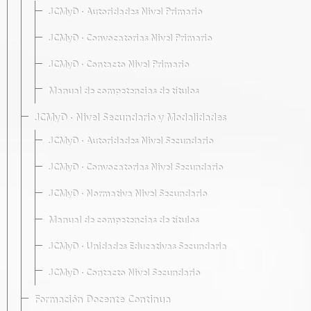
JCMyD · Autoridades Nivel Primario
JCMyD · Convocatorias Nivel Primario
JCMyD · Contacto Nivel Primario
Manual de competencias de títulos
JCMyD · Nivel Secundario y Modalidades
JCMyD · Autoridades Nivel Secundario
JCMyD · Convocatorias Nivel Secundario
JCMyD · Normativa Nivel Secundario
Manual de competencias de títulos
JCMyD · Unidades Educativas Secundaria
JCMyD · Contacto Nivel Secundario
Formación Docente Continua