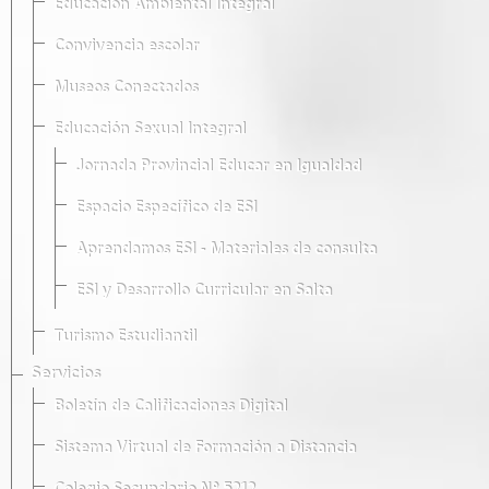
Educación Ambiental Integral
Convivencia escolar
Museos Conectados
Educación Sexual Integral
Jornada Provincial Educar en Igualdad
Espacio Específico de ESI
Aprendamos ESI - Materiales de consulta
ESI y Desarrollo Curricular en Salta
Turismo Estudiantil
Servicios
Boletín de Calificaciones Digital
Sistema Virtual de Formación a Distancia