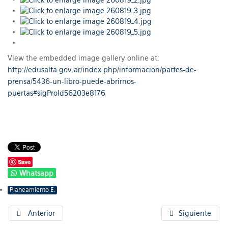
View the embedded image gallery online at:
http://edusalta.gov.ar/index.php/informacion/partes-de-
prensa/5436-un-libro-puede-abrirnos-
puertas#sigProId56203e8176
Save
Whatsapp
Planeamiento E.
Anterior
Siguiente