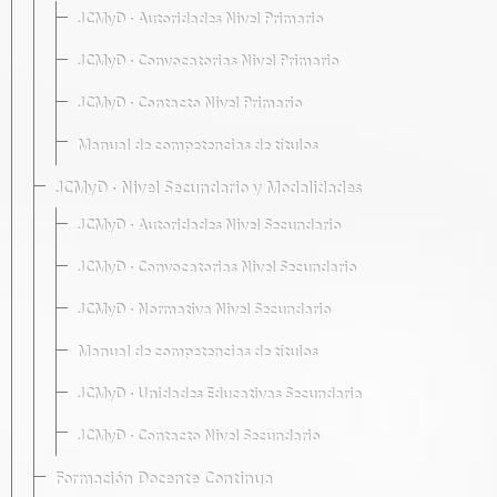
JCMyD · Autoridades Nivel Primario
JCMyD · Convocatorias Nivel Primario
JCMyD · Contacto Nivel Primario
Manual de competencias de títulos
JCMyD · Nivel Secundario y Modalidades
JCMyD · Autoridades Nivel Secundario
JCMyD · Convocatorias Nivel Secundario
JCMyD · Normativa Nivel Secundario
Manual de competencias de títulos
JCMyD · Unidades Educativas Secundaria
JCMyD · Contacto Nivel Secundario
Formación Docente Continua