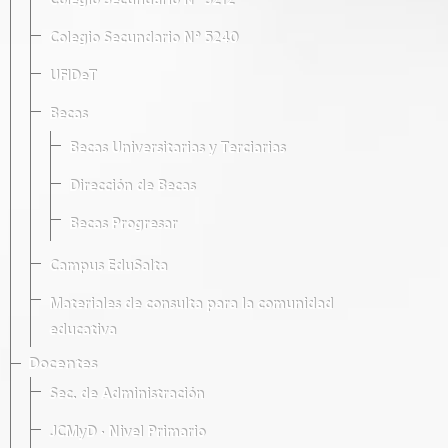
Colegio Secundario Nº 5212
Colegio Secundario Nº 5240
UFIDeT
Becas
Becas Universitarias y Terciarias
Dirección de Becas
Becas Progresar
Campus EduSalta
Materiales de consulta para la comunidad
educativa
Docentes
Sec. de Administración
JCMyD · Nivel Primario