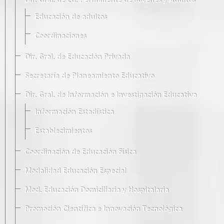
Dir. Gral. de Ed. Permanente de Jóvenes y Adultos
Educación de adultos
Coordinaciones
Dir. Gral. de Educación Privada
Secretaría de Planeamiento Educativo
Dir. Gral. de Información e Investigación Educativa
Información Estadística
Establecimientos
Coordinación de Educación Física
Modalidad Educación Especial
Mod. Educación Domiciliaria y Hospitalaria
Promoción Científica e Innovación Tecnológica