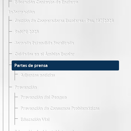
Educación Contexto de Encierro
Información
Gestión de Cooperadoras Escolares · Res. 167/2026
ReNPE 2025
Jornada Extendida Focalizada
Cuidados en el Ámbito Escolar
Partes de prensa
Adjuntos noticias
Prevención
Prevención del Dengue
Prevención de Consumos Problemáticos
Educación Vial