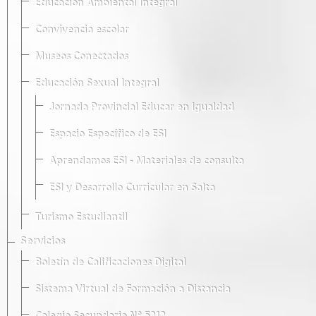
Educación Ambiental Integral
Convivencia escolar
Museos Conectados
Educación Sexual Integral
Jornada Provincial Educar en Igualdad
Espacio Específico de ESI
Aprendamos ESI - Materiales de consulta
ESI y Desarrollo Curricular en Salta
Turismo Estudiantil
Servicios
Boletín de Calificaciones Digital
Sistema Virtual de Formación a Distancia