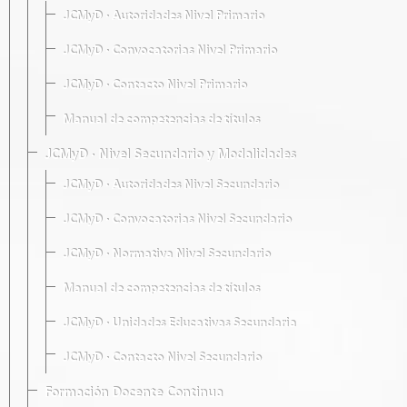
JCMyD · Autoridades Nivel Primario
JCMyD · Convocatorias Nivel Primario
JCMyD · Contacto Nivel Primario
Manual de competencias de títulos
JCMyD · Nivel Secundario y Modalidades
JCMyD · Autoridades Nivel Secundario
JCMyD · Convocatorias Nivel Secundario
JCMyD · Normativa Nivel Secundario
Manual de competencias de títulos
JCMyD · Unidades Educativas Secundaria
JCMyD · Contacto Nivel Secundario
Formación Docente Continua