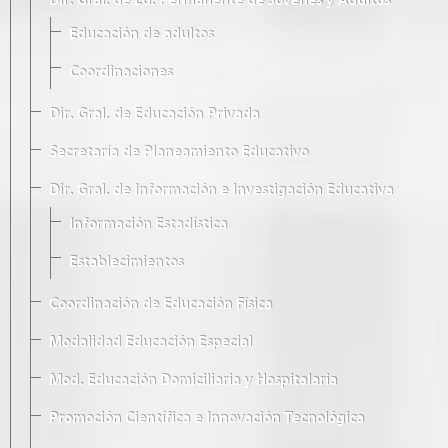
Dir. Gral. de Ed. Permanente de Jóvenes y Adultos
Educación de adultos
Coordinaciones
Dir. Gral. de Educación Privada
Secretaría de Planeamiento Educativo
Dir. Gral. de Información e Investigación Educativa
Información Estadística
Establecimientos
Coordinación de Educación Física
Modalidad Educación Especial
Mod. Educación Domiciliaria y Hospitalaria
Promoción Científica e Innovación Tecnológica