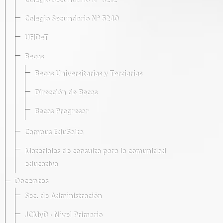
Colegio Secundario Nº 5212
Colegio Secundario Nº 5240
UFIDeT
Becas
Becas Universitarias y Terciarias
Dirección de Becas
Becas Progresar
Campus EduSalta
Materiales de consulta para la comunidad
educativa
Docentes
Sec. de Administración
JCMyD · Nivel Primario