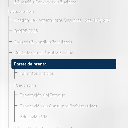
Educación Contexto de Encierro
Información
Gestión de Cooperadoras Escolares · Res. 167/2026
ReNPE 2025
Jornada Extendida Focalizada
Cuidados en el Ámbito Escolar
Partes de prensa
Adjuntos noticias
Prevención
Prevención del Dengue
Prevención de Consumos Problemáticos
Educación Vial