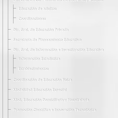
Dir. Gral. de Ed. Permanente de Jóvenes y Adultos
Educación de adultos
Coordinaciones
Dir. Gral. de Educación Privada
Secretaría de Planeamiento Educativo
Dir. Gral. de Información e Investigación Educativa
Información Estadística
Establecimientos
Coordinación de Educación Física
Modalidad Educación Especial
Mod. Educación Domiciliaria y Hospitalaria
Promoción Científica e Innovación Tecnológica