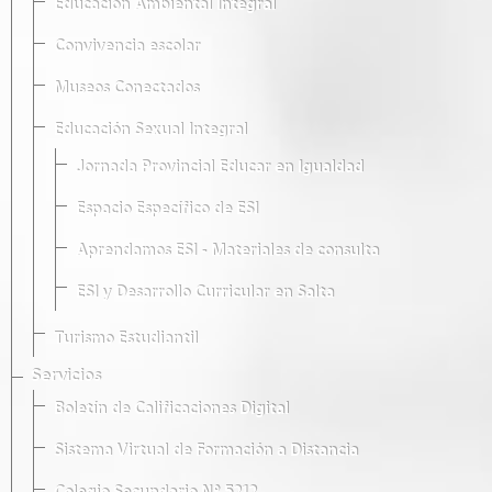
Educación Ambiental Integral
Convivencia escolar
Museos Conectados
Educación Sexual Integral
Jornada Provincial Educar en Igualdad
Espacio Específico de ESI
Aprendamos ESI - Materiales de consulta
ESI y Desarrollo Curricular en Salta
Turismo Estudiantil
Servicios
Boletín de Calificaciones Digital
Sistema Virtual de Formación a Distancia