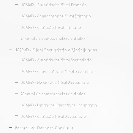
JCMyD · Autoridades Nivel Primario
JCMyD · Convocatorias Nivel Primario
JCMyD · Contacto Nivel Primario
Manual de competencias de títulos
JCMyD · Nivel Secundario y Modalidades
JCMyD · Autoridades Nivel Secundario
JCMyD · Convocatorias Nivel Secundario
JCMyD · Normativa Nivel Secundario
Manual de competencias de títulos
JCMyD · Unidades Educativas Secundaria
JCMyD · Contacto Nivel Secundario
Formación Docente Continua