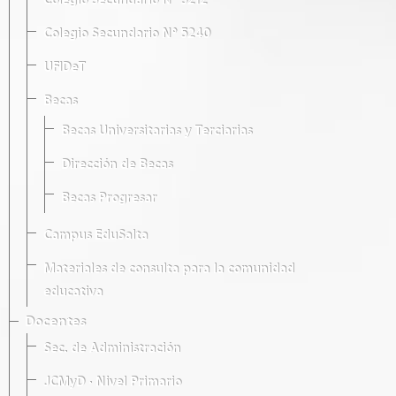
Colegio Secundario Nº 5212
Colegio Secundario Nº 5240
UFIDeT
Becas
Becas Universitarias y Terciarias
Dirección de Becas
Becas Progresar
Campus EduSalta
Materiales de consulta para la comunidad
educativa
Docentes
Sec. de Administración
JCMyD · Nivel Primario