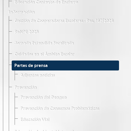
Educación Contexto de Encierro
Información
Gestión de Cooperadoras Escolares · Res. 167/2026
ReNPE 2025
Jornada Extendida Focalizada
Cuidados en el Ámbito Escolar
Partes de prensa
Adjuntos noticias
Prevención
Prevención del Dengue
Prevención de Consumos Problemáticos
Educación Vial