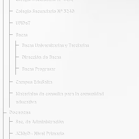
Colegio Secundario Nº 5212
Colegio Secundario Nº 5240
UFIDeT
Becas
Becas Universitarias y Terciarias
Dirección de Becas
Becas Progresar
Campus EduSalta
Materiales de consulta para la comunidad
educativa
Docentes
Sec. de Administración
JCMyD · Nivel Primario