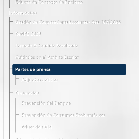
Educación Contexto de Encierro
Información
Gestión de Cooperadoras Escolares · Res. 167/2026
ReNPE 2025
Jornada Extendida Focalizada
Cuidados en el Ámbito Escolar
Partes de prensa
Adjuntos noticias
Prevención
Prevención del Dengue
Prevención de Consumos Problemáticos
Educación Vial