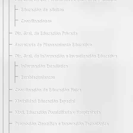
Dir. Gral. de Ed. Permanente de Jóvenes y Adultos
Educación de adultos
Coordinaciones
Dir. Gral. de Educación Privada
Secretaría de Planeamiento Educativo
Dir. Gral. de Información e Investigación Educativa
Información Estadística
Establecimientos
Coordinación de Educación Física
Modalidad Educación Especial
Mod. Educación Domiciliaria y Hospitalaria
Promoción Científica e Innovación Tecnológica