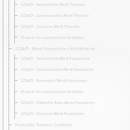
JCMyD · Autoridades Nivel Primario
JCMyD · Convocatorias Nivel Primario
JCMyD · Contacto Nivel Primario
Manual de competencias de títulos
JCMyD · Nivel Secundario y Modalidades
JCMyD · Autoridades Nivel Secundario
JCMyD · Convocatorias Nivel Secundario
JCMyD · Normativa Nivel Secundario
Manual de competencias de títulos
JCMyD · Unidades Educativas Secundaria
JCMyD · Contacto Nivel Secundario
Formación Docente Continua