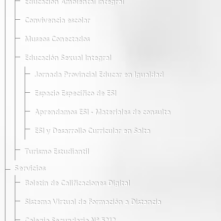
Educación Ambiental Integral
Convivencia escolar
Museos Conectados
Educación Sexual Integral
Jornada Provincial Educar en Igualdad
Espacio Específico de ESI
Aprendamos ESI - Materiales de consulta
ESI y Desarrollo Curricular en Salta
Turismo Estudiantil
Servicios
Boletín de Calificaciones Digital
Sistema Virtual de Formación a Distancia