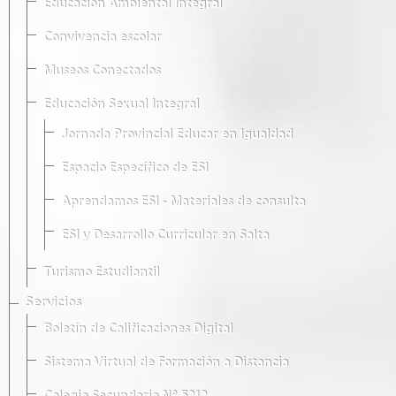
Educación Ambiental Integral
Convivencia escolar
Museos Conectados
Educación Sexual Integral
Jornada Provincial Educar en Igualdad
Espacio Específico de ESI
Aprendamos ESI - Materiales de consulta
ESI y Desarrollo Curricular en Salta
Turismo Estudiantil
Servicios
Boletín de Calificaciones Digital
Sistema Virtual de Formación a Distancia