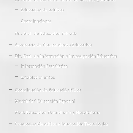
Dir. Gral. de Ed. Permanente de Jóvenes y Adultos
Educación de adultos
Coordinaciones
Dir. Gral. de Educación Privada
Secretaría de Planeamiento Educativo
Dir. Gral. de Información e Investigación Educativa
Información Estadística
Establecimientos
Coordinación de Educación Física
Modalidad Educación Especial
Mod. Educación Domiciliaria y Hospitalaria
Promoción Científica e Innovación Tecnológica