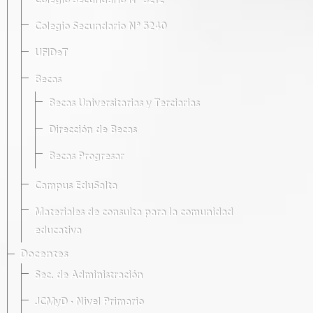
Colegio Secundario Nº 5212
Colegio Secundario Nº 5240
UFIDeT
Becas
Becas Universitarias y Terciarias
Dirección de Becas
Becas Progresar
Campus EduSalta
Materiales de consulta para la comunidad
educativa
Docentes
Sec. de Administración
JCMyD · Nivel Primario