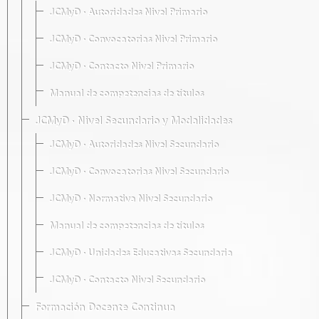
JCMyD · Autoridades Nivel Primario
JCMyD · Convocatorias Nivel Primario
JCMyD · Contacto Nivel Primario
Manual de competencias de títulos
JCMyD · Nivel Secundario y Modalidades
JCMyD · Autoridades Nivel Secundario
JCMyD · Convocatorias Nivel Secundario
JCMyD · Normativa Nivel Secundario
Manual de competencias de títulos
JCMyD · Unidades Educativas Secundaria
JCMyD · Contacto Nivel Secundario
Formación Docente Continua