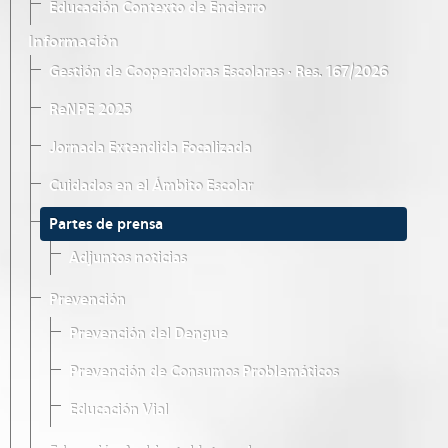
Educación Contexto de Encierro
Información
Gestión de Cooperadoras Escolares · Res. 167/2026
ReNPE 2025
Jornada Extendida Focalizada
Cuidados en el Ámbito Escolar
Partes de prensa
Adjuntos noticias
Prevención
Prevención del Dengue
Prevención de Consumos Problemáticos
Educación Vial