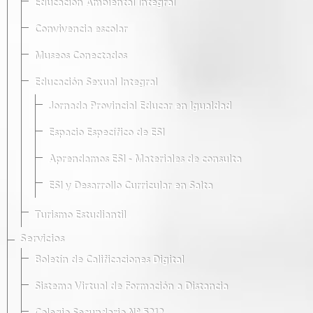
Educación Ambiental Integral
Convivencia escolar
Museos Conectados
Educación Sexual Integral
Jornada Provincial Educar en Igualdad
Espacio Específico de ESI
Aprendamos ESI - Materiales de consulta
ESI y Desarrollo Curricular en Salta
Turismo Estudiantil
Servicios
Boletín de Calificaciones Digital
Sistema Virtual de Formación a Distancia