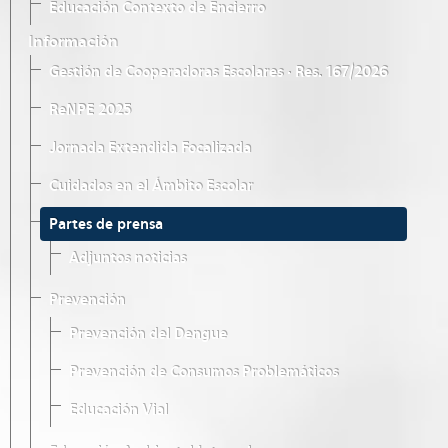
Educación Contexto de Encierro
Información
Gestión de Cooperadoras Escolares · Res. 167/2026
ReNPE 2025
Jornada Extendida Focalizada
Cuidados en el Ámbito Escolar
Partes de prensa
Adjuntos noticias
Prevención
Prevención del Dengue
Prevención de Consumos Problemáticos
Educación Vial