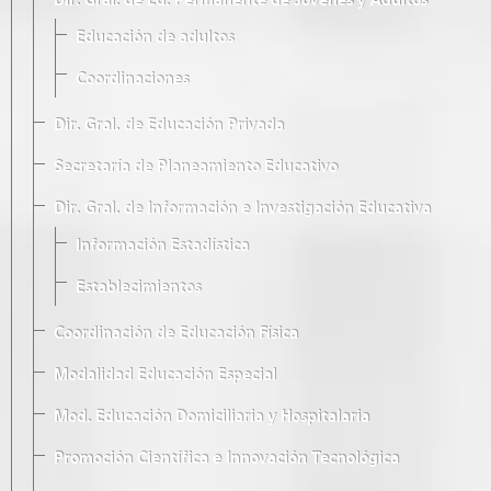
Dir. Gral. de Ed. Permanente de Jóvenes y Adultos
Educación de adultos
Coordinaciones
Dir. Gral. de Educación Privada
Secretaría de Planeamiento Educativo
Dir. Gral. de Información e Investigación Educativa
Información Estadística
Establecimientos
Coordinación de Educación Física
Modalidad Educación Especial
Mod. Educación Domiciliaria y Hospitalaria
Promoción Científica e Innovación Tecnológica