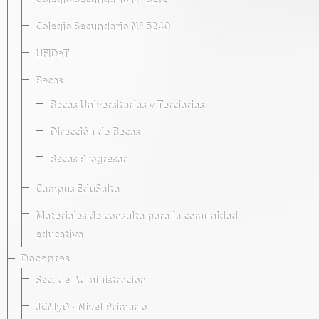
Colegio Secundario Nº 5212
Colegio Secundario Nº 5240
UFIDeT
Becas
Becas Universitarias y Terciarias
Dirección de Becas
Becas Progresar
Campus EduSalta
Materiales de consulta para la comunidad
educativa
Docentes
Sec. de Administración
JCMyD · Nivel Primario