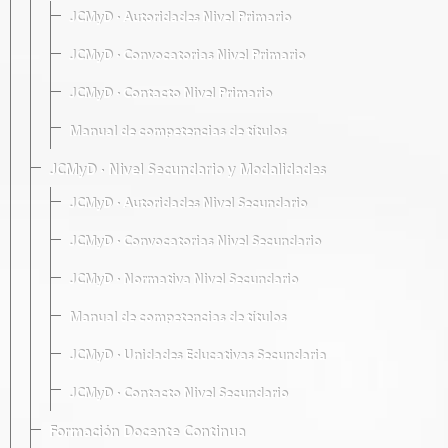
JCMyD · Autoridades Nivel Primario
JCMyD · Convocatorias Nivel Primario
JCMyD · Contacto Nivel Primario
Manual de competencias de títulos
JCMyD · Nivel Secundario y Modalidades
JCMyD · Autoridades Nivel Secundario
JCMyD · Convocatorias Nivel Secundario
JCMyD · Normativa Nivel Secundario
Manual de competencias de títulos
JCMyD · Unidades Educativas Secundaria
JCMyD · Contacto Nivel Secundario
Formación Docente Continua