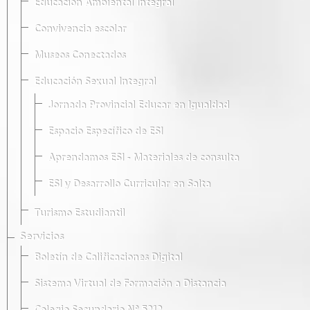
Educación Ambiental Integral
Convivencia escolar
Museos Conectados
Educación Sexual Integral
Jornada Provincial Educar en Igualdad
Espacio Específico de ESI
Aprendamos ESI - Materiales de consulta
ESI y Desarrollo Curricular en Salta
Turismo Estudiantil
Servicios
Boletín de Calificaciones Digital
Sistema Virtual de Formación a Distancia