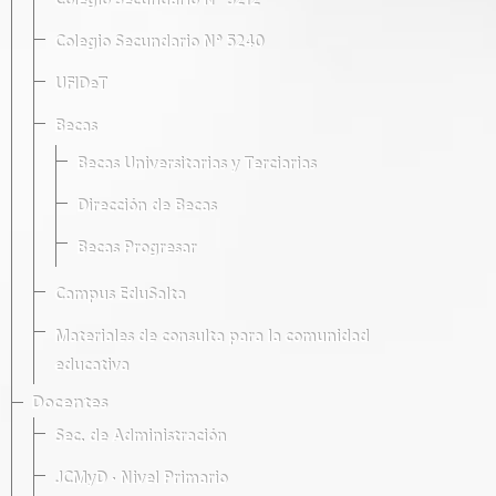
Colegio Secundario Nº 5212
Colegio Secundario Nº 5240
UFIDeT
Becas
Becas Universitarias y Terciarias
Dirección de Becas
Becas Progresar
Campus EduSalta
Materiales de consulta para la comunidad
educativa
Docentes
Sec. de Administración
JCMyD · Nivel Primario