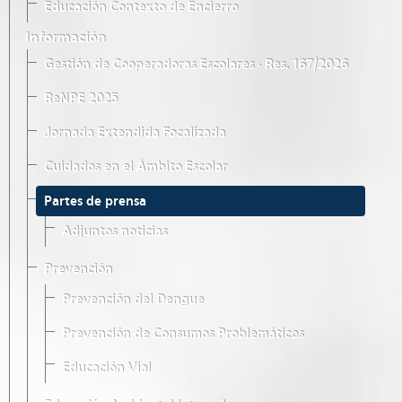
Educación Contexto de Encierro
Información
Gestión de Cooperadoras Escolares · Res. 167/2026
ReNPE 2025
Jornada Extendida Focalizada
Cuidados en el Ámbito Escolar
Partes de prensa
Adjuntos noticias
Prevención
Prevención del Dengue
Prevención de Consumos Problemáticos
Educación Vial