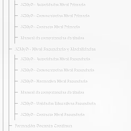
JCMyD · Autoridades Nivel Primario
JCMyD · Convocatorias Nivel Primario
JCMyD · Contacto Nivel Primario
Manual de competencias de títulos
JCMyD · Nivel Secundario y Modalidades
JCMyD · Autoridades Nivel Secundario
JCMyD · Convocatorias Nivel Secundario
JCMyD · Normativa Nivel Secundario
Manual de competencias de títulos
JCMyD · Unidades Educativas Secundaria
JCMyD · Contacto Nivel Secundario
Formación Docente Continua