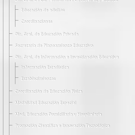
Dir. Gral. de Ed. Permanente de Jóvenes y Adultos
Educación de adultos
Coordinaciones
Dir. Gral. de Educación Privada
Secretaría de Planeamiento Educativo
Dir. Gral. de Información e Investigación Educativa
Información Estadística
Establecimientos
Coordinación de Educación Física
Modalidad Educación Especial
Mod. Educación Domiciliaria y Hospitalaria
Promoción Científica e Innovación Tecnológica