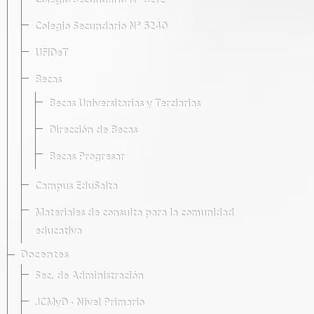
Colegio Secundario Nº 5212
Colegio Secundario Nº 5240
UFIDeT
Becas
Becas Universitarias y Terciarias
Dirección de Becas
Becas Progresar
Campus EduSalta
Materiales de consulta para la comunidad
educativa
Docentes
Sec. de Administración
JCMyD · Nivel Primario