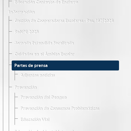
Educación Contexto de Encierro
Información
Gestión de Cooperadoras Escolares · Res. 167/2026
ReNPE 2025
Jornada Extendida Focalizada
Cuidados en el Ámbito Escolar
Partes de prensa
Adjuntos noticias
Prevención
Prevención del Dengue
Prevención de Consumos Problemáticos
Educación Vial