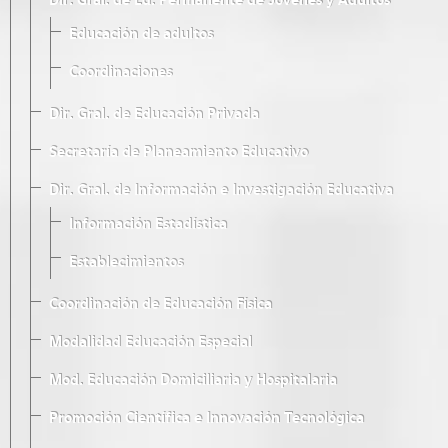
Dir. Gral. de Ed. Permanente de Jóvenes y Adultos
Educación de adultos
Coordinaciones
Dir. Gral. de Educación Privada
Secretaría de Planeamiento Educativo
Dir. Gral. de Información e Investigación Educativa
Información Estadística
Establecimientos
Coordinación de Educación Física
Modalidad Educación Especial
Mod. Educación Domiciliaria y Hospitalaria
Promoción Científica e Innovación Tecnológica