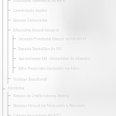
Educación Ambiental Integral
Convivencia escolar
Museos Conectados
Educación Sexual Integral
Jornada Provincial Educar en Igualdad
Espacio Específico de ESI
Aprendamos ESI - Materiales de consulta
ESI y Desarrollo Curricular en Salta
Turismo Estudiantil
Servicios
Boletín de Calificaciones Digital
Sistema Virtual de Formación a Distancia