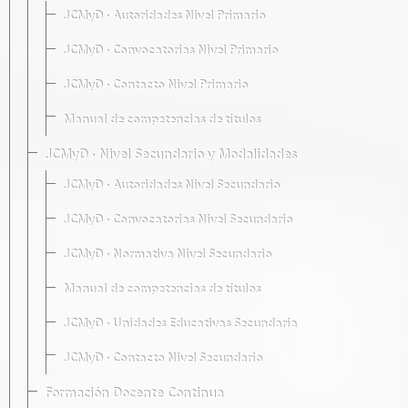
JCMyD · Autoridades Nivel Primario
JCMyD · Convocatorias Nivel Primario
JCMyD · Contacto Nivel Primario
Manual de competencias de títulos
JCMyD · Nivel Secundario y Modalidades
JCMyD · Autoridades Nivel Secundario
JCMyD · Convocatorias Nivel Secundario
JCMyD · Normativa Nivel Secundario
Manual de competencias de títulos
JCMyD · Unidades Educativas Secundaria
JCMyD · Contacto Nivel Secundario
Formación Docente Continua