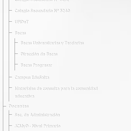
Colegio Secundario Nº 5212
Colegio Secundario Nº 5240
UFIDeT
Becas
Becas Universitarias y Terciarias
Dirección de Becas
Becas Progresar
Campus EduSalta
Materiales de consulta para la comunidad
educativa
Docentes
Sec. de Administración
JCMyD · Nivel Primario