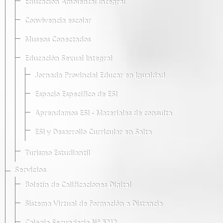
Educación Ambiental Integral
Convivencia escolar
Museos Conectados
Educación Sexual Integral
Jornada Provincial Educar en Igualdad
Espacio Específico de ESI
Aprendamos ESI - Materiales de consulta
ESI y Desarrollo Curricular en Salta
Turismo Estudiantil
Servicios
Boletín de Calificaciones Digital
Sistema Virtual de Formación a Distancia