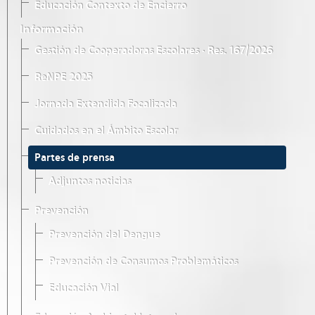
Educación Contexto de Encierro
Información
Gestión de Cooperadoras Escolares · Res. 167/2026
ReNPE 2025
Jornada Extendida Focalizada
Cuidados en el Ámbito Escolar
Partes de prensa
Adjuntos noticias
Prevención
Prevención del Dengue
Prevención de Consumos Problemáticos
Educación Vial