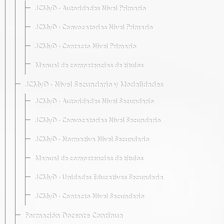
JCMyD · Autoridades Nivel Primario
JCMyD · Convocatorias Nivel Primario
JCMyD · Contacto Nivel Primario
Manual de competencias de títulos
JCMyD · Nivel Secundario y Modalidades
JCMyD · Autoridades Nivel Secundario
JCMyD · Convocatorias Nivel Secundario
JCMyD · Normativa Nivel Secundario
Manual de competencias de títulos
JCMyD · Unidades Educativas Secundaria
JCMyD · Contacto Nivel Secundario
Formación Docente Continua