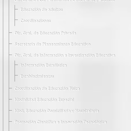
Dir. Gral. de Ed. Permanente de Jóvenes y Adultos
Educación de adultos
Coordinaciones
Dir. Gral. de Educación Privada
Secretaría de Planeamiento Educativo
Dir. Gral. de Información e Investigación Educativa
Información Estadística
Establecimientos
Coordinación de Educación Física
Modalidad Educación Especial
Mod. Educación Domiciliaria y Hospitalaria
Promoción Científica e Innovación Tecnológica