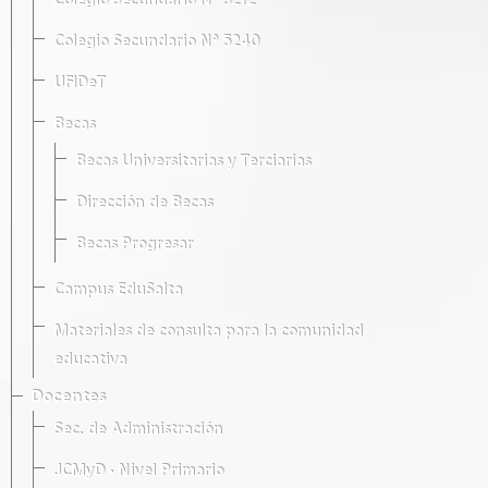
Colegio Secundario Nº 5212
Colegio Secundario Nº 5240
UFIDeT
Becas
Becas Universitarias y Terciarias
Dirección de Becas
Becas Progresar
Campus EduSalta
Materiales de consulta para la comunidad
educativa
Docentes
Sec. de Administración
JCMyD · Nivel Primario