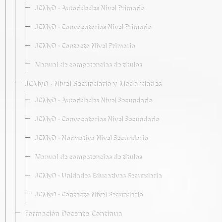
JCMyD · Autoridades Nivel Primario
JCMyD · Convocatorias Nivel Primario
JCMyD · Contacto Nivel Primario
Manual de competencias de títulos
JCMyD · Nivel Secundario y Modalidades
JCMyD · Autoridades Nivel Secundario
JCMyD · Convocatorias Nivel Secundario
JCMyD · Normativa Nivel Secundario
Manual de competencias de títulos
JCMyD · Unidades Educativas Secundaria
JCMyD · Contacto Nivel Secundario
Formación Docente Continua