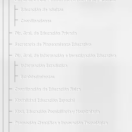
Dir. Gral. de Ed. Permanente de Jóvenes y Adultos
Educación de adultos
Coordinaciones
Dir. Gral. de Educación Privada
Secretaría de Planeamiento Educativo
Dir. Gral. de Información e Investigación Educativa
Información Estadística
Establecimientos
Coordinación de Educación Física
Modalidad Educación Especial
Mod. Educación Domiciliaria y Hospitalaria
Promoción Científica e Innovación Tecnológica