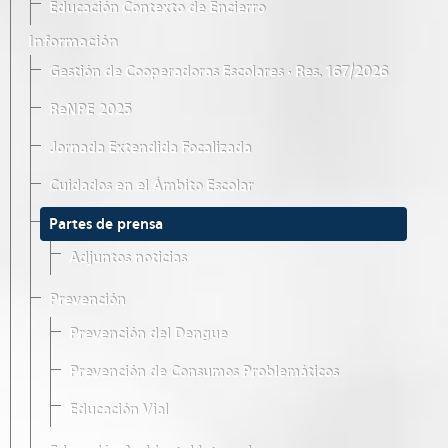
Educación Contexto de Encierro
Información
Gestión de Cooperadoras Escolares · Res. 167/2026
ReNPE 2025
Jornada Extendida Focalizada
Cuidados en el Ámbito Escolar
Partes de prensa
Adjuntos noticias
Prevención
Prevención del Dengue
Prevención de Consumos Problemáticos
Educación Vial