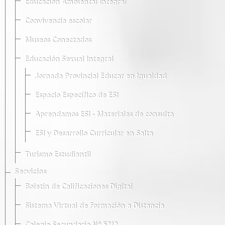
Educación Ambiental Integral
Convivencia escolar
Museos Conectados
Educación Sexual Integral
Jornada Provincial Educar en Igualdad
Espacio Específico de ESI
Aprendamos ESI - Materiales de consulta
ESI y Desarrollo Curricular en Salta
Turismo Estudiantil
Servicios
Boletín de Calificaciones Digital
Sistema Virtual de Formación a Distancia