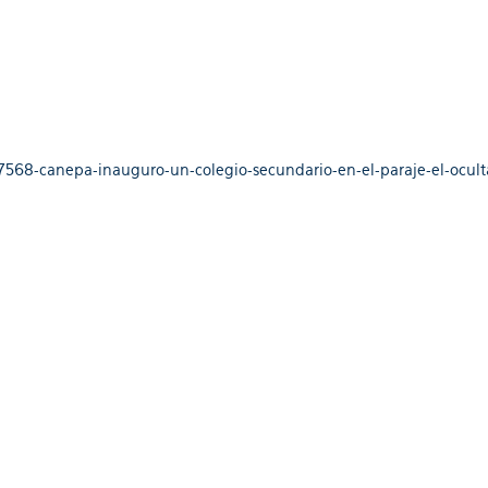
/7568-canepa-inauguro-un-colegio-secundario-en-el-paraje-el-ocult