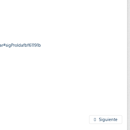
ar#sigProIdafbf61191b
Siguiente