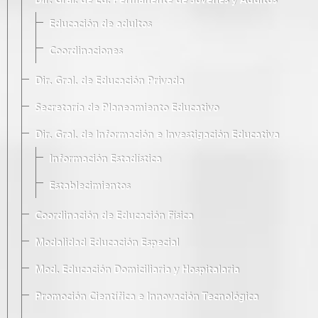
Dir. Gral. de Ed. Permanente de Jóvenes y Adultos
Educación de adultos
Coordinaciones
Dir. Gral. de Educación Privada
Secretaría de Planeamiento Educativo
Dir. Gral. de Información e Investigación Educativa
Información Estadística
Establecimientos
Coordinación de Educación Física
Modalidad Educación Especial
Mod. Educación Domiciliaria y Hospitalaria
Promoción Científica e Innovación Tecnológica