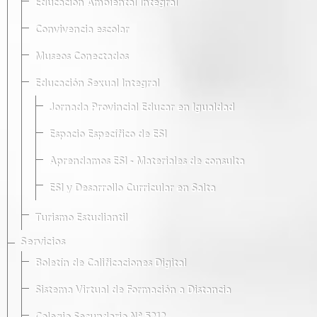
Educación Ambiental Integral
Convivencia escolar
Museos Conectados
Educación Sexual Integral
Jornada Provincial Educar en Igualdad
Espacio Específico de ESI
Aprendamos ESI - Materiales de consulta
ESI y Desarrollo Curricular en Salta
Turismo Estudiantil
Servicios
Boletín de Calificaciones Digital
Sistema Virtual de Formación a Distancia