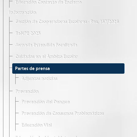
Educación Contexto de Encierro
Información
Gestión de Cooperadoras Escolares · Res. 167/2026
ReNPE 2025
Jornada Extendida Focalizada
Cuidados en el Ámbito Escolar
Partes de prensa
Adjuntos noticias
Prevención
Prevención del Dengue
Prevención de Consumos Problemáticos
Educación Vial