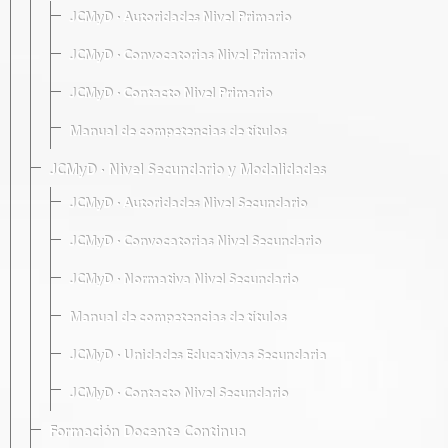
JCMyD · Autoridades Nivel Primario
JCMyD · Convocatorias Nivel Primario
JCMyD · Contacto Nivel Primario
Manual de competencias de títulos
JCMyD · Nivel Secundario y Modalidades
JCMyD · Autoridades Nivel Secundario
JCMyD · Convocatorias Nivel Secundario
JCMyD · Normativa Nivel Secundario
Manual de competencias de títulos
JCMyD · Unidades Educativas Secundaria
JCMyD · Contacto Nivel Secundario
Formación Docente Continua