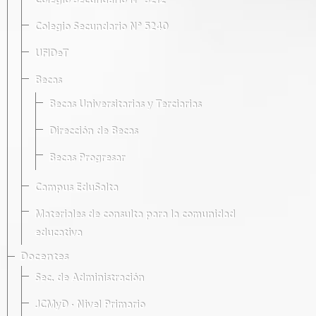
Colegio Secundario Nº 5212
Colegio Secundario Nº 5240
UFIDeT
Becas
Becas Universitarias y Terciarias
Dirección de Becas
Becas Progresar
Campus EduSalta
Materiales de consulta para la comunidad
educativa
Docentes
Sec. de Administración
JCMyD · Nivel Primario