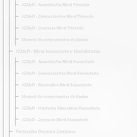
JCMyD · Autoridades Nivel Primario
JCMyD · Convocatorias Nivel Primario
JCMyD · Contacto Nivel Primario
Manual de competencias de títulos
JCMyD · Nivel Secundario y Modalidades
JCMyD · Autoridades Nivel Secundario
JCMyD · Convocatorias Nivel Secundario
JCMyD · Normativa Nivel Secundario
Manual de competencias de títulos
JCMyD · Unidades Educativas Secundaria
JCMyD · Contacto Nivel Secundario
Formación Docente Continua