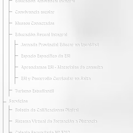
Educación Ambiental Integral
Convivencia escolar
Museos Conectados
Educación Sexual Integral
Jornada Provincial Educar en Igualdad
Espacio Específico de ESI
Aprendamos ESI - Materiales de consulta
ESI y Desarrollo Curricular en Salta
Turismo Estudiantil
Servicios
Boletín de Calificaciones Digital
Sistema Virtual de Formación a Distancia