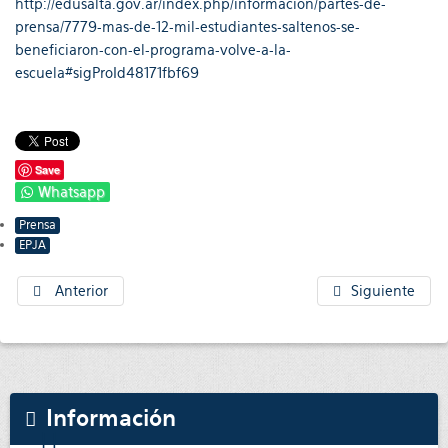
http://edusalta.gov.ar/index.php/informacion/partes-de-
prensa/7779-mas-de-12-mil-estudiantes-saltenos-se-
beneficiaron-con-el-programa-volve-a-la-
escuela#sigProId48171fbf69
Save
Whatsapp
Prensa
EPJA
Anterior
Siguiente
Información