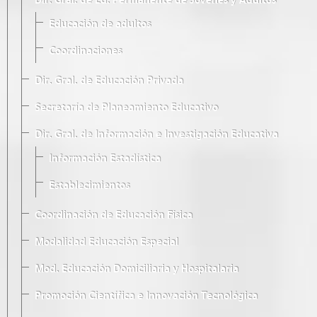
Dir. Gral. de Ed. Permanente de Jóvenes y Adultos
Educación de adultos
Coordinaciones
Dir. Gral. de Educación Privada
Secretaría de Planeamiento Educativo
Dir. Gral. de Información e Investigación Educativa
Información Estadística
Establecimientos
Coordinación de Educación Física
Modalidad Educación Especial
Mod. Educación Domiciliaria y Hospitalaria
Promoción Científica e Innovación Tecnológica