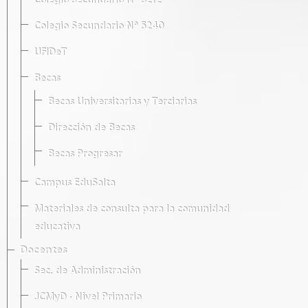
Colegio Secundario Nº 5212
Colegio Secundario Nº 5240
UFIDeT
Becas
Becas Universitarias y Terciarias
Dirección de Becas
Becas Progresar
Campus EduSalta
Materiales de consulta para la comunidad
educativa
Docentes
Sec. de Administración
JCMyD · Nivel Primario