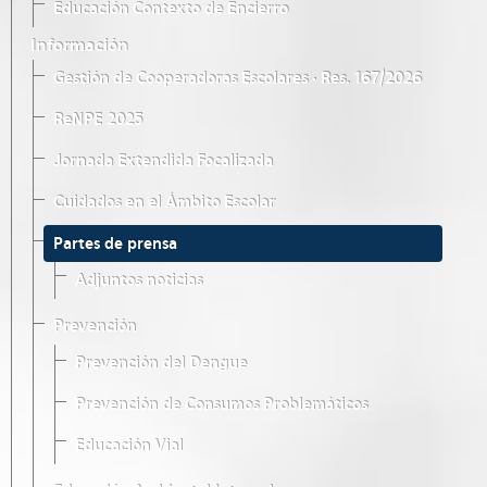
Educación Contexto de Encierro
Información
Gestión de Cooperadoras Escolares · Res. 167/2026
ReNPE 2025
Jornada Extendida Focalizada
Cuidados en el Ámbito Escolar
Partes de prensa
Adjuntos noticias
Prevención
Prevención del Dengue
Prevención de Consumos Problemáticos
Educación Vial