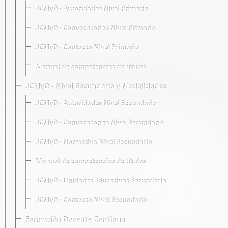
JCMyD · Autoridades Nivel Primario
JCMyD · Convocatorias Nivel Primario
JCMyD · Contacto Nivel Primario
Manual de competencias de títulos
JCMyD · Nivel Secundario y Modalidades
JCMyD · Autoridades Nivel Secundario
JCMyD · Convocatorias Nivel Secundario
JCMyD · Normativa Nivel Secundario
Manual de competencias de títulos
JCMyD · Unidades Educativas Secundaria
JCMyD · Contacto Nivel Secundario
Formación Docente Continua