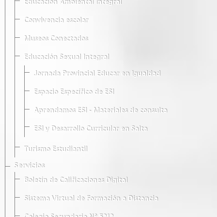
Educación Ambiental Integral
Convivencia escolar
Museos Conectados
Educación Sexual Integral
Jornada Provincial Educar en Igualdad
Espacio Específico de ESI
Aprendamos ESI - Materiales de consulta
ESI y Desarrollo Curricular en Salta
Turismo Estudiantil
Servicios
Boletín de Calificaciones Digital
Sistema Virtual de Formación a Distancia