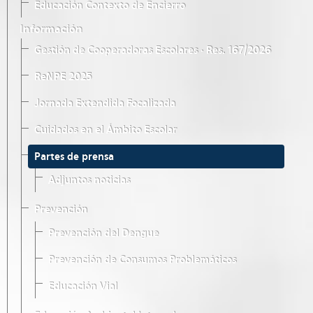
Educación Contexto de Encierro
Información
Gestión de Cooperadoras Escolares · Res. 167/2026
ReNPE 2025
Jornada Extendida Focalizada
Cuidados en el Ámbito Escolar
Partes de prensa
Adjuntos noticias
Prevención
Prevención del Dengue
Prevención de Consumos Problemáticos
Educación Vial