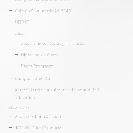
Colegio Secundario Nº 5212
Colegio Secundario Nº 5240
UFIDeT
Becas
Becas Universitarias y Terciarias
Dirección de Becas
Becas Progresar
Campus EduSalta
Materiales de consulta para la comunidad
educativa
Docentes
Sec. de Administración
JCMyD · Nivel Primario