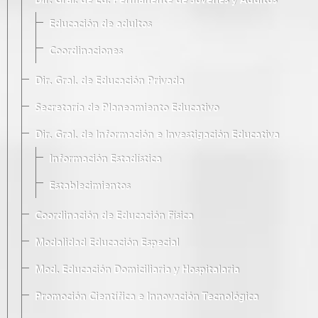
Dir. Gral. de Ed. Permanente de Jóvenes y Adultos
Educación de adultos
Coordinaciones
Dir. Gral. de Educación Privada
Secretaría de Planeamiento Educativo
Dir. Gral. de Información e Investigación Educativa
Información Estadística
Establecimientos
Coordinación de Educación Física
Modalidad Educación Especial
Mod. Educación Domiciliaria y Hospitalaria
Promoción Científica e Innovación Tecnológica