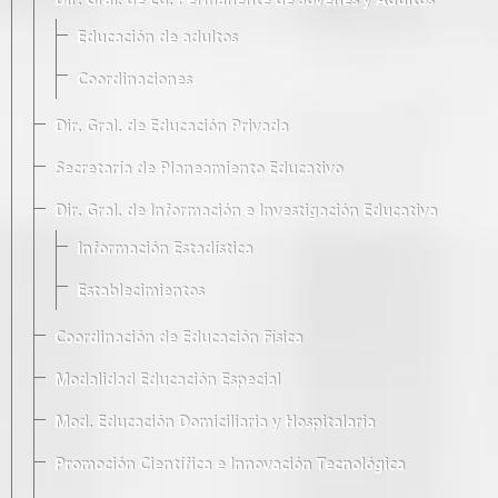
Dir. Gral. de Ed. Permanente de Jóvenes y Adultos
Educación de adultos
Coordinaciones
Dir. Gral. de Educación Privada
Secretaría de Planeamiento Educativo
Dir. Gral. de Información e Investigación Educativa
Información Estadística
Establecimientos
Coordinación de Educación Física
Modalidad Educación Especial
Mod. Educación Domiciliaria y Hospitalaria
Promoción Científica e Innovación Tecnológica