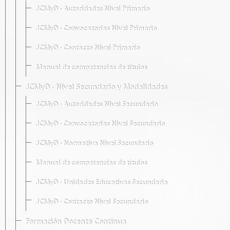
JCMyD · Autoridades Nivel Primario
JCMyD · Convocatorias Nivel Primario
JCMyD · Contacto Nivel Primario
Manual de competencias de títulos
JCMyD · Nivel Secundario y Modalidades
JCMyD · Autoridades Nivel Secundario
JCMyD · Convocatorias Nivel Secundario
JCMyD · Normativa Nivel Secundario
Manual de competencias de títulos
JCMyD · Unidades Educativas Secundaria
JCMyD · Contacto Nivel Secundario
Formación Docente Continua