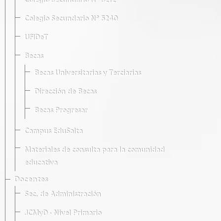
Colegio Secundario Nº 5212
Colegio Secundario Nº 5240
UFIDeT
Becas
Becas Universitarias y Terciarias
Dirección de Becas
Becas Progresar
Campus EduSalta
Materiales de consulta para la comunidad
educativa
Docentes
Sec. de Administración
JCMyD · Nivel Primario