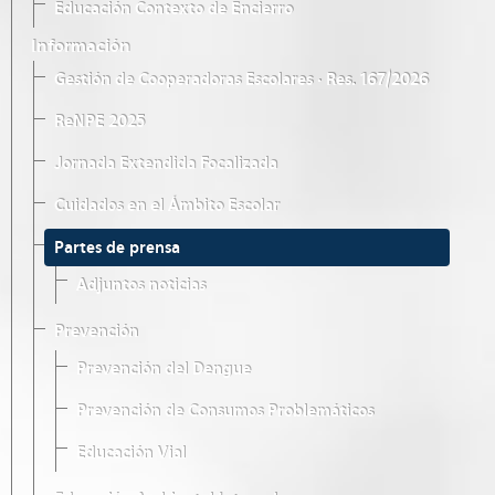
Educación Contexto de Encierro
Información
Gestión de Cooperadoras Escolares · Res. 167/2026
ReNPE 2025
Jornada Extendida Focalizada
Cuidados en el Ámbito Escolar
Partes de prensa
Adjuntos noticias
Prevención
Prevención del Dengue
Prevención de Consumos Problemáticos
Educación Vial