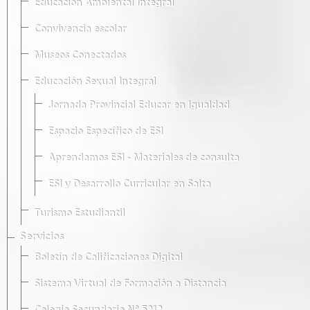
Educación Ambiental Integral
Convivencia escolar
Museos Conectados
Educación Sexual Integral
Jornada Provincial Educar en Igualdad
Espacio Específico de ESI
Aprendamos ESI - Materiales de consulta
ESI y Desarrollo Curricular en Salta
Turismo Estudiantil
Servicios
Boletín de Calificaciones Digital
Sistema Virtual de Formación a Distancia