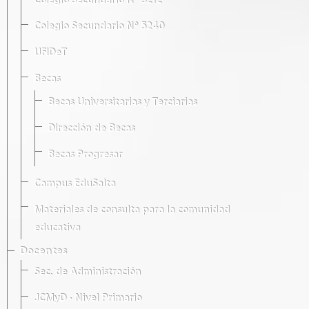
Colegio Secundario Nº 5212
Colegio Secundario Nº 5240
UFIDeT
Becas
Becas Universitarias y Terciarias
Dirección de Becas
Becas Progresar
Campus EduSalta
Materiales de consulta para la comunidad
educativa
Docentes
Sec. de Administración
JCMyD · Nivel Primario