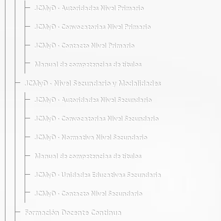
JCMyD · Autoridades Nivel Primario
JCMyD · Convocatorias Nivel Primario
JCMyD · Contacto Nivel Primario
Manual de competencias de títulos
JCMyD · Nivel Secundario y Modalidades
JCMyD · Autoridades Nivel Secundario
JCMyD · Convocatorias Nivel Secundario
JCMyD · Normativa Nivel Secundario
Manual de competencias de títulos
JCMyD · Unidades Educativas Secundaria
JCMyD · Contacto Nivel Secundario
Formación Docente Continua