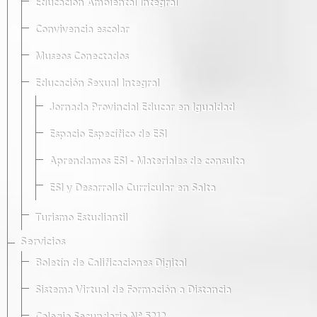
Educación Ambiental Integral
Convivencia escolar
Museos Conectados
Educación Sexual Integral
Jornada Provincial Educar en Igualdad
Espacio Específico de ESI
Aprendamos ESI - Materiales de consulta
ESI y Desarrollo Curricular en Salta
Turismo Estudiantil
Servicios
Boletín de Calificaciones Digital
Sistema Virtual de Formación a Distancia