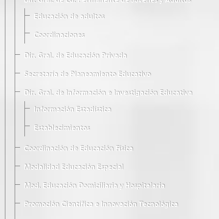
Dir. Gral. de Ed. Permanente de Jóvenes y Adultos
Educación de adultos
Coordinaciones
Dir. Gral. de Educación Privada
Secretaría de Planeamiento Educativo
Dir. Gral. de Información e Investigación Educativa
Información Estadística
Establecimientos
Coordinación de Educación Física
Modalidad Educación Especial
Mod. Educación Domiciliaria y Hospitalaria
Promoción Científica e Innovación Tecnológica