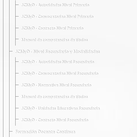
JCMyD · Autoridades Nivel Primario
JCMyD · Convocatorias Nivel Primario
JCMyD · Contacto Nivel Primario
Manual de competencias de títulos
JCMyD · Nivel Secundario y Modalidades
JCMyD · Autoridades Nivel Secundario
JCMyD · Convocatorias Nivel Secundario
JCMyD · Normativa Nivel Secundario
Manual de competencias de títulos
JCMyD · Unidades Educativas Secundaria
JCMyD · Contacto Nivel Secundario
Formación Docente Continua