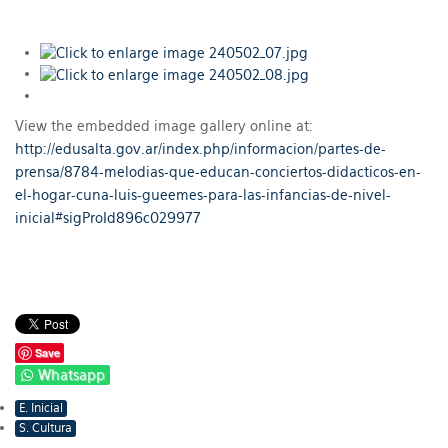
View the embedded image gallery online at:
http://edusalta.gov.ar/index.php/informacion/partes-de-
prensa/8784-melodias-que-educan-conciertos-didacticos-en-
el-hogar-cuna-luis-gueemes-para-las-infancias-de-nivel-
inicial#sigProId896c029977
Save
Whatsapp
E. Inicial
S. Cultura