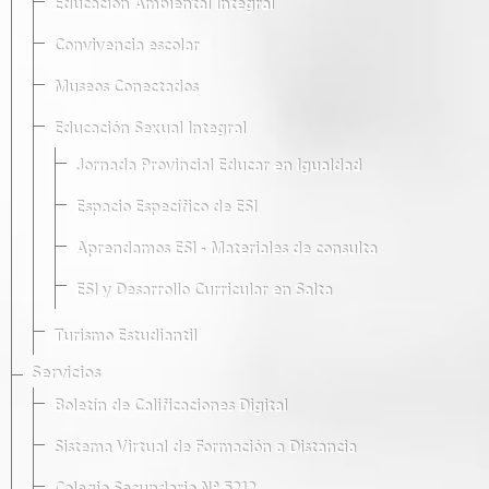
Educación Ambiental Integral
Convivencia escolar
Museos Conectados
Educación Sexual Integral
Jornada Provincial Educar en Igualdad
Espacio Específico de ESI
Aprendamos ESI - Materiales de consulta
ESI y Desarrollo Curricular en Salta
Turismo Estudiantil
Servicios
Boletín de Calificaciones Digital
Sistema Virtual de Formación a Distancia