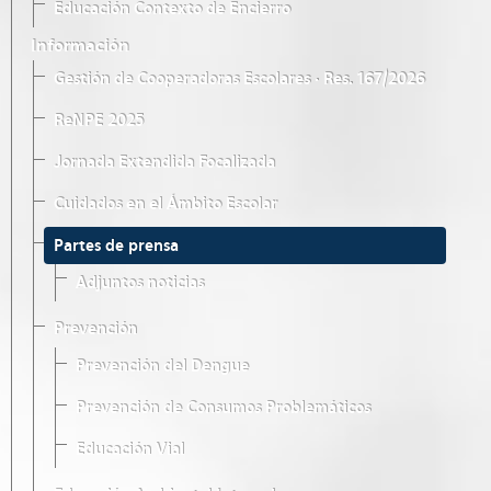
Educación Contexto de Encierro
Información
Gestión de Cooperadoras Escolares · Res. 167/2026
ReNPE 2025
Jornada Extendida Focalizada
Cuidados en el Ámbito Escolar
Partes de prensa
Adjuntos noticias
Prevención
Prevención del Dengue
Prevención de Consumos Problemáticos
Educación Vial