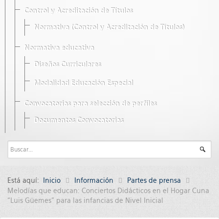
Control y Acreditación de Títulos
Normativa (Control y Acreditación de Títulos)
Normativa educativa
Diseños Curriculares
Modalidad Educación Especial
Convocatorias para selección de perfiles
Documentos Convocatorias
Está aquí:
Inicio
Información
Partes de prensa
Melodías que educan: Conciertos Didácticos en el Hogar Cuna
“Luis Güemes” para las infancias de Nivel Inicial