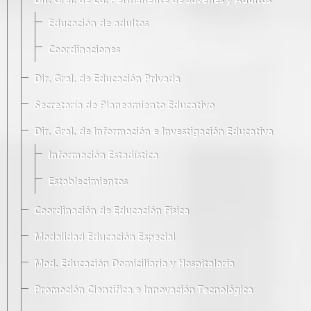
Dir. Gral. de Ed. Permanente de Jóvenes y Adultos
Educación de adultos
Coordinaciones
Dir. Gral. de Educación Privada
Secretaría de Planeamiento Educativo
Dir. Gral. de Información e Investigación Educativa
Información Estadística
Establecimientos
Coordinación de Educación Física
Modalidad Educación Especial
Mod. Educación Domiciliaria y Hospitalaria
Promoción Científica e Innovación Tecnológica