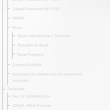
Colegio Secundario Nº 5212
Colegio Secundario Nº 5240
UFIDeT
Becas
Becas Universitarias y Terciarias
Dirección de Becas
Becas Progresar
Campus EduSalta
Materiales de consulta para la comunidad
educativa
Docentes
Sec. de Administración
JCMyD · Nivel Primario