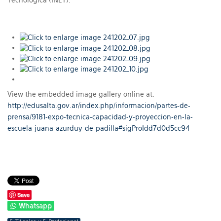
Tecnológica (INET).
View the embedded image gallery online at:
http://edusalta.gov.ar/index.php/informacion/partes-de-
prensa/9181-expo-tecnica-capacidad-y-proyeccion-en-la-
escuela-juana-azurduy-de-padilla#sigProIdd7d0d5cc94
Save
Whatsapp