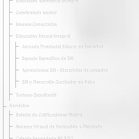
Educación Ambiental Integral
Convivencia escolar
Museos Conectados
Educación Sexual Integral
Jornada Provincial Educar en Igualdad
Espacio Específico de ESI
Aprendamos ESI - Materiales de consulta
ESI y Desarrollo Curricular en Salta
Turismo Estudiantil
Servicios
Boletín de Calificaciones Digital
Sistema Virtual de Formación a Distancia