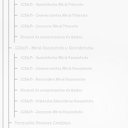
JCMyD · Autoridades Nivel Primario
JCMyD · Convocatorias Nivel Primario
JCMyD · Contacto Nivel Primario
Manual de competencias de títulos
JCMyD · Nivel Secundario y Modalidades
JCMyD · Autoridades Nivel Secundario
JCMyD · Convocatorias Nivel Secundario
JCMyD · Normativa Nivel Secundario
Manual de competencias de títulos
JCMyD · Unidades Educativas Secundaria
JCMyD · Contacto Nivel Secundario
Formación Docente Continua