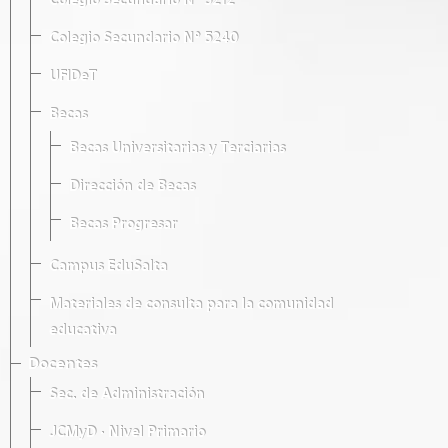
Colegio Secundario Nº 5212
Colegio Secundario Nº 5240
UFIDeT
Becas
Becas Universitarias y Terciarias
Dirección de Becas
Becas Progresar
Campus EduSalta
Materiales de consulta para la comunidad
educativa
Docentes
Sec. de Administración
JCMyD · Nivel Primario