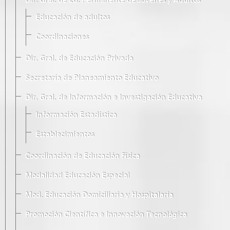
Dir. Gral. de Ed. Permanente de Jóvenes y Adultos
Educación de adultos
Coordinaciones
Dir. Gral. de Educación Privada
Secretaría de Planeamiento Educativo
Dir. Gral. de Información e Investigación Educativa
Información Estadística
Establecimientos
Coordinación de Educación Física
Modalidad Educación Especial
Mod. Educación Domiciliaria y Hospitalaria
Promoción Científica e Innovación Tecnológica