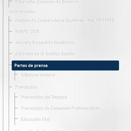
Educación Contexto de Encierro
Información
Gestión de Cooperadoras Escolares · Res. 167/2026
ReNPE 2025
Jornada Extendida Focalizada
Cuidados en el Ámbito Escolar
Partes de prensa
Adjuntos noticias
Prevención
Prevención del Dengue
Prevención de Consumos Problemáticos
Educación Vial