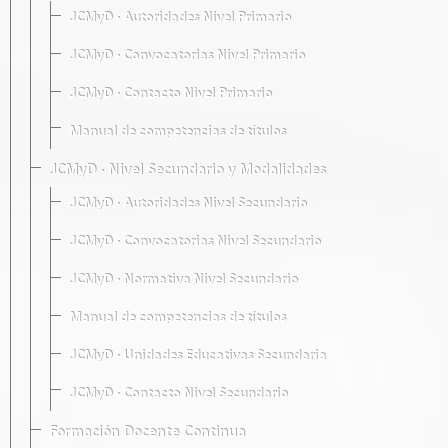
JCMyD · Autoridades Nivel Primario
JCMyD · Convocatorias Nivel Primario
JCMyD · Contacto Nivel Primario
Manual de competencias de títulos
JCMyD · Nivel Secundario y Modalidades
JCMyD · Autoridades Nivel Secundario
JCMyD · Convocatorias Nivel Secundario
JCMyD · Normativa Nivel Secundario
Manual de competencias de títulos
JCMyD · Unidades Educativas Secundaria
JCMyD · Contacto Nivel Secundario
Formación Docente Continua