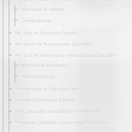
Dir. Gral. de Ed. Permanente de Jóvenes y Adultos
Educación de adultos
Coordinaciones
Dir. Gral. de Educación Privada
Secretaría de Planeamiento Educativo
Dir. Gral. de Información e Investigación Educativa
Información Estadística
Establecimientos
Coordinación de Educación Física
Modalidad Educación Especial
Mod. Educación Domiciliaria y Hospitalaria
Promoción Científica e Innovación Tecnológica