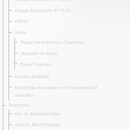
Colegio Secundario Nº 5212
Colegio Secundario Nº 5240
UFIDeT
Becas
Becas Universitarias y Terciarias
Dirección de Becas
Becas Progresar
Campus EduSalta
Materiales de consulta para la comunidad
educativa
Docentes
Sec. de Administración
JCMyD · Nivel Primario