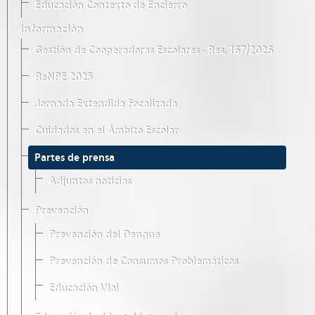
Educación Contexto de Encierro
Información
Gestión de Cooperadoras Escolares · Res. 167/2026
ReNPE 2025
Jornada Extendida Focalizada
Cuidados en el Ámbito Escolar
Partes de prensa
Adjuntos noticias
Prevención
Prevención del Dengue
Prevención de Consumos Problemáticos
Educación Vial