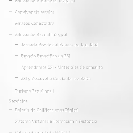
Educación Ambiental Integral
Convivencia escolar
Museos Conectados
Educación Sexual Integral
Jornada Provincial Educar en Igualdad
Espacio Específico de ESI
Aprendamos ESI - Materiales de consulta
ESI y Desarrollo Curricular en Salta
Turismo Estudiantil
Servicios
Boletín de Calificaciones Digital
Sistema Virtual de Formación a Distancia