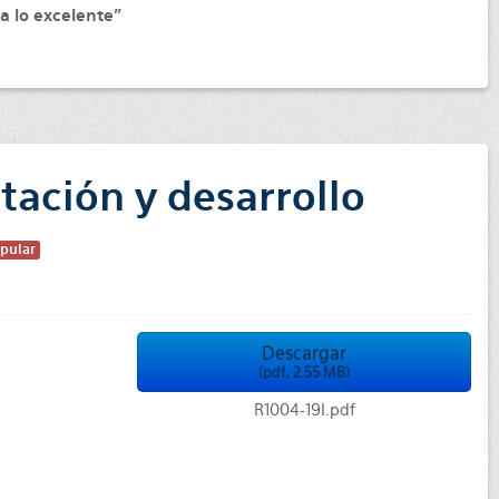
a lo excelente”
ación y desarrollo
pular
Descargar
(
pdf,
2.55 MB
)
R1004-19I.pdf