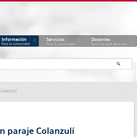
Información
Servicios
Docentes
Para la comunidad
Para la comunidad
Servicios para Docentes
Colanzulí
n paraje Colanzulí