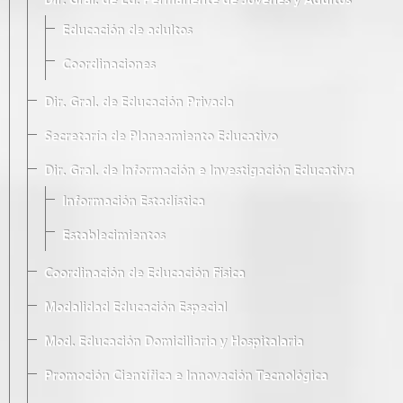
Dir. Gral. de Ed. Permanente de Jóvenes y Adultos
Educación de adultos
Coordinaciones
Dir. Gral. de Educación Privada
Secretaría de Planeamiento Educativo
Dir. Gral. de Información e Investigación Educativa
Información Estadística
Establecimientos
Coordinación de Educación Física
Modalidad Educación Especial
Mod. Educación Domiciliaria y Hospitalaria
Promoción Científica e Innovación Tecnológica