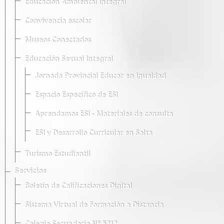
Educación Ambiental Integral
Convivencia escolar
Museos Conectados
Educación Sexual Integral
Jornada Provincial Educar en Igualdad
Espacio Específico de ESI
Aprendamos ESI - Materiales de consulta
ESI y Desarrollo Curricular en Salta
Turismo Estudiantil
Servicios
Boletín de Calificaciones Digital
Sistema Virtual de Formación a Distancia