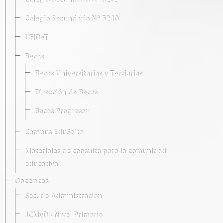
Colegio Secundario Nº 5212
Colegio Secundario Nº 5240
UFIDeT
Becas
Becas Universitarias y Terciarias
Dirección de Becas
Becas Progresar
Campus EduSalta
Materiales de consulta para la comunidad
educativa
Docentes
Sec. de Administración
JCMyD · Nivel Primario