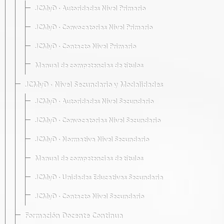
JCMyD · Autoridades Nivel Primario
JCMyD · Convocatorias Nivel Primario
JCMyD · Contacto Nivel Primario
Manual de competencias de títulos
JCMyD · Nivel Secundario y Modalidades
JCMyD · Autoridades Nivel Secundario
JCMyD · Convocatorias Nivel Secundario
JCMyD · Normativa Nivel Secundario
Manual de competencias de títulos
JCMyD · Unidades Educativas Secundaria
JCMyD · Contacto Nivel Secundario
Formación Docente Continua