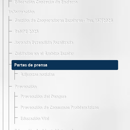
Educación Contexto de Encierro
Información
Gestión de Cooperadoras Escolares · Res. 167/2026
ReNPE 2025
Jornada Extendida Focalizada
Cuidados en el Ámbito Escolar
Partes de prensa
Adjuntos noticias
Prevención
Prevención del Dengue
Prevención de Consumos Problemáticos
Educación Vial