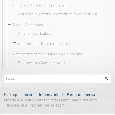
Control y Acreditación de Títulos
Normativa (Control y Acreditación de Títulos)
Normativa educativa
Diseños Curriculares
Modalidad Educación Especial
Convocatorias para selección de perfiles
Documentos Convocatorias
Está aquí:
Inicio
Información
Partes de prensa
Más de 400 estudiantes salteños participaron del ciclo
“Historias que Inspiran” de Telecom