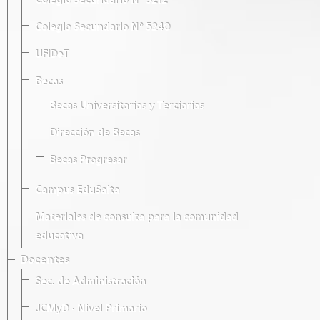
Colegio Secundario Nº 5212
Colegio Secundario Nº 5240
UFIDeT
Becas
Becas Universitarias y Terciarias
Dirección de Becas
Becas Progresar
Campus EduSalta
Materiales de consulta para la comunidad
educativa
Docentes
Sec. de Administración
JCMyD · Nivel Primario