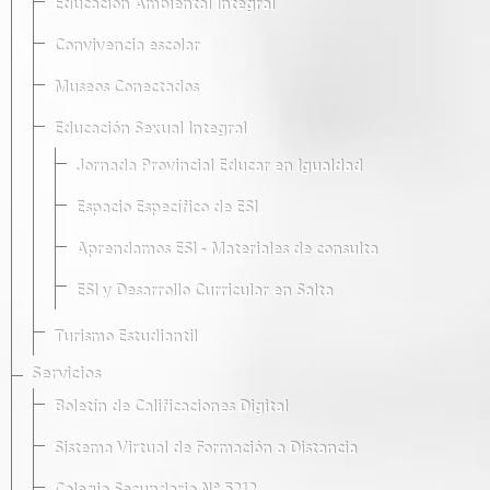
Educación Ambiental Integral
Convivencia escolar
Museos Conectados
Educación Sexual Integral
Jornada Provincial Educar en Igualdad
Espacio Específico de ESI
Aprendamos ESI - Materiales de consulta
ESI y Desarrollo Curricular en Salta
Turismo Estudiantil
Servicios
Boletín de Calificaciones Digital
Sistema Virtual de Formación a Distancia