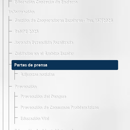
Educación Contexto de Encierro
Información
Gestión de Cooperadoras Escolares · Res. 167/2026
ReNPE 2025
Jornada Extendida Focalizada
Cuidados en el Ámbito Escolar
Partes de prensa
Adjuntos noticias
Prevención
Prevención del Dengue
Prevención de Consumos Problemáticos
Educación Vial