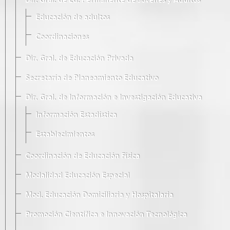
Dir. Gral. de Ed. Permanente de Jóvenes y Adultos
Educación de adultos
Coordinaciones
Dir. Gral. de Educación Privada
Secretaría de Planeamiento Educativo
Dir. Gral. de Información e Investigación Educativa
Información Estadística
Establecimientos
Coordinación de Educación Física
Modalidad Educación Especial
Mod. Educación Domiciliaria y Hospitalaria
Promoción Científica e Innovación Tecnológica