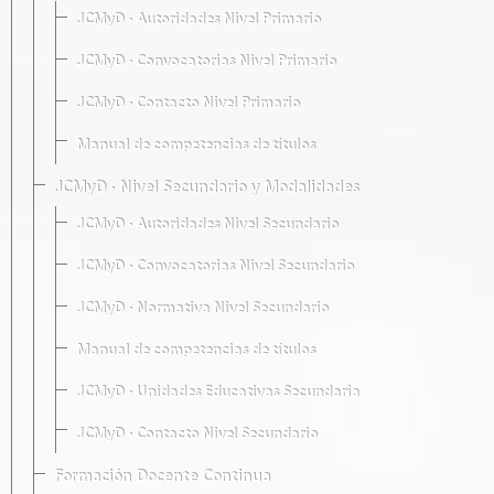
JCMyD · Autoridades Nivel Primario
JCMyD · Convocatorias Nivel Primario
JCMyD · Contacto Nivel Primario
Manual de competencias de títulos
JCMyD · Nivel Secundario y Modalidades
JCMyD · Autoridades Nivel Secundario
JCMyD · Convocatorias Nivel Secundario
JCMyD · Normativa Nivel Secundario
Manual de competencias de títulos
JCMyD · Unidades Educativas Secundaria
JCMyD · Contacto Nivel Secundario
Formación Docente Continua