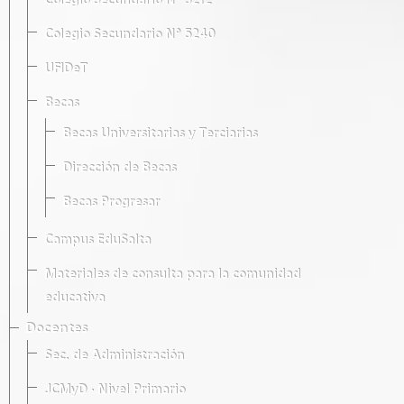
Colegio Secundario Nº 5212
Colegio Secundario Nº 5240
UFIDeT
Becas
Becas Universitarias y Terciarias
Dirección de Becas
Becas Progresar
Campus EduSalta
Materiales de consulta para la comunidad
educativa
Docentes
Sec. de Administración
JCMyD · Nivel Primario