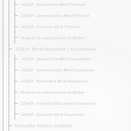
JCMyD · Autoridades Nivel Primario
JCMyD · Convocatorias Nivel Primario
JCMyD · Contacto Nivel Primario
Manual de competencias de títulos
JCMyD · Nivel Secundario y Modalidades
JCMyD · Autoridades Nivel Secundario
JCMyD · Convocatorias Nivel Secundario
JCMyD · Normativa Nivel Secundario
Manual de competencias de títulos
JCMyD · Unidades Educativas Secundaria
JCMyD · Contacto Nivel Secundario
Formación Docente Continua