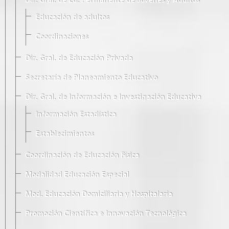
Dir. Gral. de Ed. Permanente de Jóvenes y Adultos
Educación de adultos
Coordinaciones
Dir. Gral. de Educación Privada
Secretaría de Planeamiento Educativo
Dir. Gral. de Información e Investigación Educativa
Información Estadística
Establecimientos
Coordinación de Educación Física
Modalidad Educación Especial
Mod. Educación Domiciliaria y Hospitalaria
Promoción Científica e Innovación Tecnológica