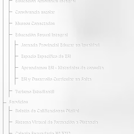
Educación Ambiental Integral
Convivencia escolar
Museos Conectados
Educación Sexual Integral
Jornada Provincial Educar en Igualdad
Espacio Específico de ESI
Aprendamos ESI - Materiales de consulta
ESI y Desarrollo Curricular en Salta
Turismo Estudiantil
Servicios
Boletín de Calificaciones Digital
Sistema Virtual de Formación a Distancia