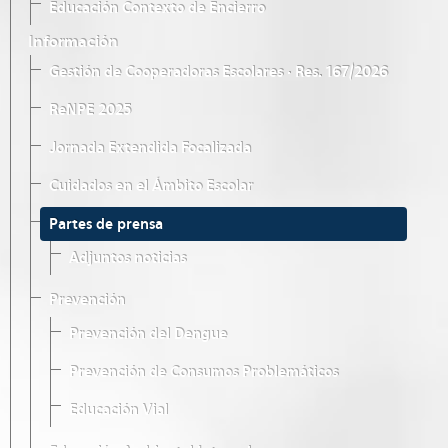
Educación Contexto de Encierro
Información
Gestión de Cooperadoras Escolares · Res. 167/2026
ReNPE 2025
Jornada Extendida Focalizada
Cuidados en el Ámbito Escolar
Partes de prensa
Adjuntos noticias
Prevención
Prevención del Dengue
Prevención de Consumos Problemáticos
Educación Vial