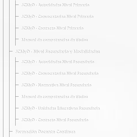
JCMyD · Autoridades Nivel Primario
JCMyD · Convocatorias Nivel Primario
JCMyD · Contacto Nivel Primario
Manual de competencias de títulos
JCMyD · Nivel Secundario y Modalidades
JCMyD · Autoridades Nivel Secundario
JCMyD · Convocatorias Nivel Secundario
JCMyD · Normativa Nivel Secundario
Manual de competencias de títulos
JCMyD · Unidades Educativas Secundaria
JCMyD · Contacto Nivel Secundario
Formación Docente Continua