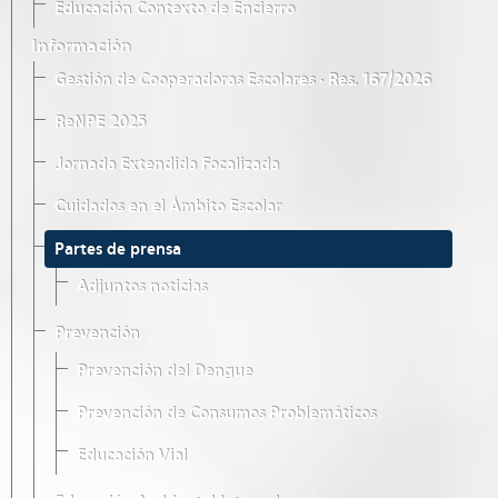
Educación Contexto de Encierro
Información
Gestión de Cooperadoras Escolares · Res. 167/2026
ReNPE 2025
Jornada Extendida Focalizada
Cuidados en el Ámbito Escolar
Partes de prensa
Adjuntos noticias
Prevención
Prevención del Dengue
Prevención de Consumos Problemáticos
Educación Vial