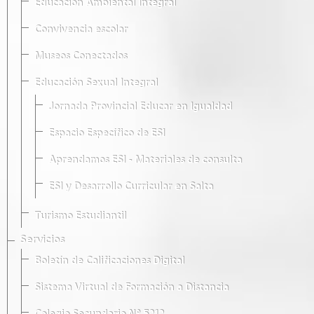
Educación Ambiental Integral
Convivencia escolar
Museos Conectados
Educación Sexual Integral
Jornada Provincial Educar en Igualdad
Espacio Específico de ESI
Aprendamos ESI - Materiales de consulta
ESI y Desarrollo Curricular en Salta
Turismo Estudiantil
Servicios
Boletín de Calificaciones Digital
Sistema Virtual de Formación a Distancia