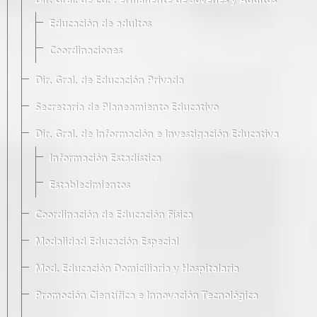
Dir. Gral. de Ed. Permanente de Jóvenes y Adultos
Educación de adultos
Coordinaciones
Dir. Gral. de Educación Privada
Secretaría de Planeamiento Educativo
Dir. Gral. de Información e Investigación Educativa
Información Estadística
Establecimientos
Coordinación de Educación Física
Modalidad Educación Especial
Mod. Educación Domiciliaria y Hospitalaria
Promoción Científica e Innovación Tecnológica