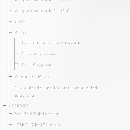
Colegio Secundario Nº 5212
Colegio Secundario Nº 5240
UFIDeT
Becas
Becas Universitarias y Terciarias
Dirección de Becas
Becas Progresar
Campus EduSalta
Materiales de consulta para la comunidad
educativa
Docentes
Sec. de Administración
JCMyD · Nivel Primario