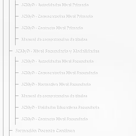
JCMyD · Autoridades Nivel Primario
JCMyD · Convocatorias Nivel Primario
JCMyD · Contacto Nivel Primario
Manual de competencias de títulos
JCMyD · Nivel Secundario y Modalidades
JCMyD · Autoridades Nivel Secundario
JCMyD · Convocatorias Nivel Secundario
JCMyD · Normativa Nivel Secundario
Manual de competencias de títulos
JCMyD · Unidades Educativas Secundaria
JCMyD · Contacto Nivel Secundario
Formación Docente Continua