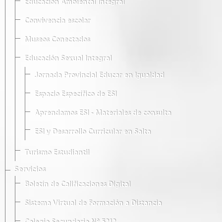
Educación Ambiental Integral
Convivencia escolar
Museos Conectados
Educación Sexual Integral
Jornada Provincial Educar en Igualdad
Espacio Específico de ESI
Aprendamos ESI - Materiales de consulta
ESI y Desarrollo Curricular en Salta
Turismo Estudiantil
Servicios
Boletín de Calificaciones Digital
Sistema Virtual de Formación a Distancia