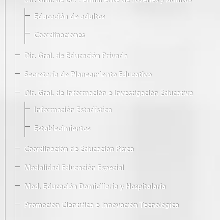
Dir. Gral. de Ed. Permanente de Jóvenes y Adultos
Educación de adultos
Coordinaciones
Dir. Gral. de Educación Privada
Secretaría de Planeamiento Educativo
Dir. Gral. de Información e Investigación Educativa
Información Estadística
Establecimientos
Coordinación de Educación Física
Modalidad Educación Especial
Mod. Educación Domiciliaria y Hospitalaria
Promoción Científica e Innovación Tecnológica