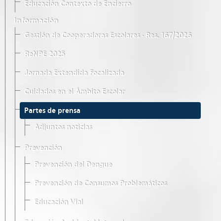
Educación Contexto de Encierro
Información
Gestión de Cooperadoras Escolares · Res. 167/2026
ReNPE 2025
Jornada Extendida Focalizada
Cuidados en el Ámbito Escolar
Partes de prensa
Adjuntos noticias
Prevención
Prevención del Dengue
Prevención de Consumos Problemáticos
Educación Vial