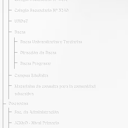
Colegio Secundario Nº 5212
Colegio Secundario Nº 5240
UFIDeT
Becas
Becas Universitarias y Terciarias
Dirección de Becas
Becas Progresar
Campus EduSalta
Materiales de consulta para la comunidad
educativa
Docentes
Sec. de Administración
JCMyD · Nivel Primario