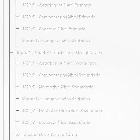
JCMyD · Autoridades Nivel Primario
JCMyD · Convocatorias Nivel Primario
JCMyD · Contacto Nivel Primario
Manual de competencias de títulos
JCMyD · Nivel Secundario y Modalidades
JCMyD · Autoridades Nivel Secundario
JCMyD · Convocatorias Nivel Secundario
JCMyD · Normativa Nivel Secundario
Manual de competencias de títulos
JCMyD · Unidades Educativas Secundaria
JCMyD · Contacto Nivel Secundario
Formación Docente Continua