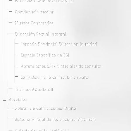
Educación Ambiental Integral
Convivencia escolar
Museos Conectados
Educación Sexual Integral
Jornada Provincial Educar en Igualdad
Espacio Específico de ESI
Aprendamos ESI - Materiales de consulta
ESI y Desarrollo Curricular en Salta
Turismo Estudiantil
Servicios
Boletín de Calificaciones Digital
Sistema Virtual de Formación a Distancia