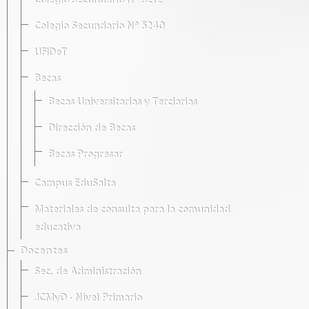
Colegio Secundario Nº 5212
Colegio Secundario Nº 5240
UFIDeT
Becas
Becas Universitarias y Terciarias
Dirección de Becas
Becas Progresar
Campus EduSalta
Materiales de consulta para la comunidad
educativa
Docentes
Sec. de Administración
JCMyD · Nivel Primario