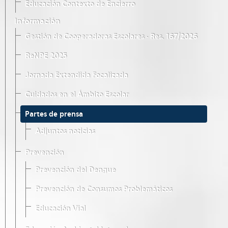
Educación Contexto de Encierro
Información
Gestión de Cooperadoras Escolares · Res. 167/2026
ReNPE 2025
Jornada Extendida Focalizada
Cuidados en el Ámbito Escolar
Partes de prensa
Adjuntos noticias
Prevención
Prevención del Dengue
Prevención de Consumos Problemáticos
Educación Vial