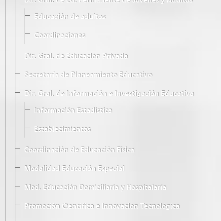
Dir. Gral. de Ed. Permanente de Jóvenes y Adultos
Educación de adultos
Coordinaciones
Dir. Gral. de Educación Privada
Secretaría de Planeamiento Educativo
Dir. Gral. de Información e Investigación Educativa
Información Estadística
Establecimientos
Coordinación de Educación Física
Modalidad Educación Especial
Mod. Educación Domiciliaria y Hospitalaria
Promoción Científica e Innovación Tecnológica